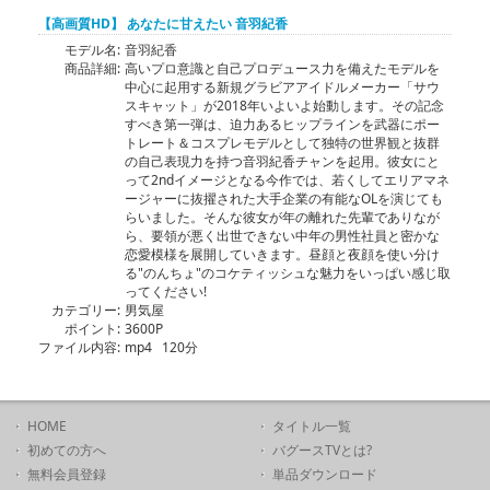
【高画質HD】 あなたに甘えたい 音羽紀香
モデル名:
音羽紀香
商品詳細:
高いプロ意識と自己プロデュース力を備えたモデルを
中心に起用する新規グラビアアイドルメーカー「サウ
スキャット」が2018年いよいよ始動します。その記念
すべき第一弾は、迫力あるヒップラインを武器にポー
トレート＆コスプレモデルとして独特の世界観と抜群
の自己表現力を持つ音羽紀香チャンを起用。彼女にと
って2ndイメージとなる今作では、若くしてエリアマネ
ージャーに抜擢された大手企業の有能なOLを演じても
らいました。そんな彼女が年の離れた先輩でありなが
ら、要領が悪く出世できない中年の男性社員と密かな
恋愛模様を展開していきます。昼顔と夜顔を使い分け
る"のんちょ"のコケティッシュな魅力をいっぱい感じ取
ってください!
カテゴリー:
男気屋
ポイント:
3600P
ファイル内容:
mp4 120分
HOME
タイトル一覧
初めての方へ
バグースTVとは?
無料会員登録
単品ダウンロード