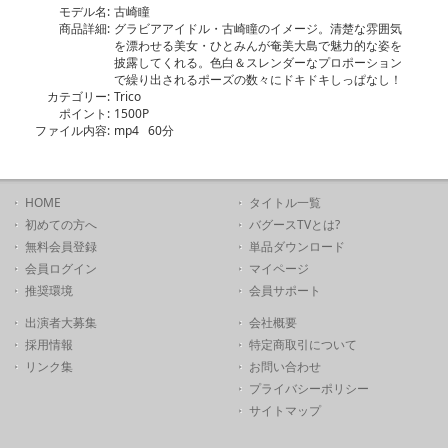
モデル名:
古崎瞳
商品詳細:
グラビアアイドル・古崎瞳のイメージ。清楚な雰囲気
を漂わせる美女・ひとみんが奄美大島で魅力的な姿を
披露してくれる。色白＆スレンダーなプロポーション
で繰り出されるポーズの数々にドキドキしっぱなし！
カテゴリー:
Trico
ポイント:
1500P
ファイル内容:
mp4 60分
HOME
タイトル一覧
初めての方へ
バグースTVとは?
無料会員登録
単品ダウンロード
会員ログイン
マイページ
推奨環境
会員サポート
出演者大募集
会社概要
採用情報
特定商取引について
リンク集
お問い合わせ
プライバシーポリシー
サイトマップ