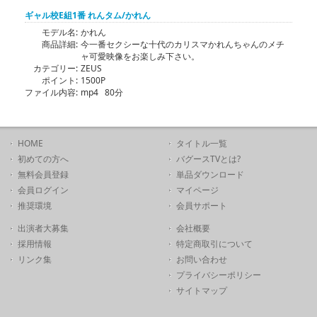
ギャル校E組1番 れんタム/かれん
モデル名:
かれん
商品詳細:
今一番セクシーな十代のカリスマかれんちゃんのメチ
ャ可愛映像をお楽しみ下さい。
カテゴリー:
ZEUS
ポイント:
1500P
ファイル内容:
mp4 80分
HOME
タイトル一覧
初めての方へ
バグースTVとは?
無料会員登録
単品ダウンロード
会員ログイン
マイページ
推奨環境
会員サポート
出演者大募集
会社概要
採用情報
特定商取引について
リンク集
お問い合わせ
プライバシーポリシー
サイトマップ