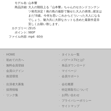
モデル名:
山本響
商品詳細:
大人の階段上る『山本響』ちゃんのセカンドコンテン
ツ発売決定！南の島の撮影で魅せた大人の表情…彼女は
まだ18歳。今何を思いこれからどういった大人になる
でしょう。魅力共に大胆なカットも含めた最新作是非
宜しくお願い致します。
カテゴリー:
ZEUS
ポイント:
980P
ファイル内容:
mp4 60分
HOME
タイトル一覧
初めての方へ
バグースTVとは?
無料会員登録
単品ダウンロード
会員ログイン
マイページ
推奨環境
会員サポート
出演者大募集
会社概要
採用情報
特定商取引について
リンク集
お問い合わせ
プライバシーポリシー
サイトマップ