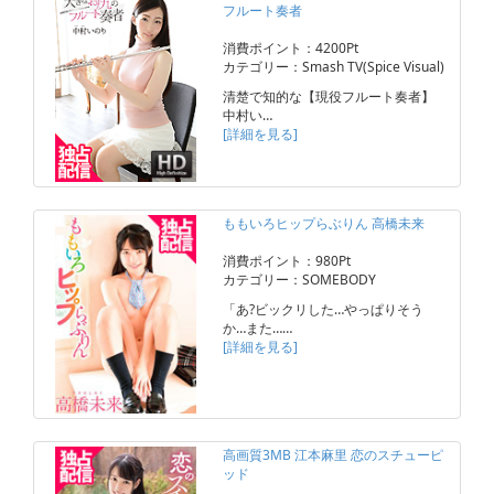
フルート奏者
消費ポイント：4200Pt
カテゴリー：Smash TV(Spice Visual)
清楚で知的な【現役フルート奏者】
中村い…
[詳細を見る]
ももいろヒップらぶりん 高橋未来
消費ポイント：980Pt
カテゴリー：SOMEBODY
「あ?ビックリした…やっぱりそう
か…また……
[詳細を見る]
高画質3MB 江本麻里 恋のスチューピ
ッド