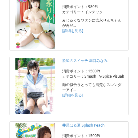
消費ポイント：980Pt
カテゴリー：インテック
みじゅくなワタシに吉永りんちゃん
が再登…
[詳細を見る]
欲望のスイッチ 堀口みなみ
消費ポイント：1500Pt
カテゴリー：Smash TV(Spice Visual)
顔の似合うとっても清楚なスレンダ
ーアイ…
[詳細を見る]
井澤はる夏 Splash Peach
消費ポイント：1500Pt