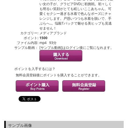
い女の子が、グラビアDVDに初挑戦。初々しく
も明るい笑顔がとても眩しいここあちゃん、可
愛くセクシー過ぎる水着で色んなポーズにチャ
レンジします。戸惑いつつも水着を脱いで、手
ぶらへ‥。悩殺Tバックで魅せる美ヒップも見逃
せません！
カテゴリー:
メディアブランド
ポイント:
1500
ファイル内容:
mp4 93分
サンプル動画：
[サンプル動画]はログイン後にご覧になれます。
ポイントを入手するには？
無料会員登録後にポイントを購入することができます。
サンプル画像