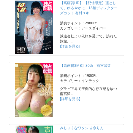
【高画質HD】 【配信限定】凛とし
て、ゆるやかに 18禁ディレクター
ズカット 有村ユキ
消費ポイント：2980Pt
カテゴリー：アースダイバー
派遣会社より依頼を受けて、訪れた
旅館。…
[詳細を見る]
【高画質3MB】30th 雨宮留菜
消費ポイント：1980Pt
カテゴリー：インテック
グラビア界で圧倒的な存在感を放つ
雨宮留…
[詳細を見る]
みじゅくなワタシ 吉永りん