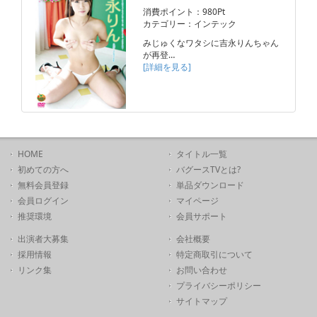
消費ポイント：980Pt
カテゴリー：インテック
みじゅくなワタシに吉永りんちゃん
が再登…
[詳細を見る]
HOME
タイトル一覧
初めての方へ
バグースTVとは?
無料会員登録
単品ダウンロード
会員ログイン
マイページ
推奨環境
会員サポート
出演者大募集
会社概要
採用情報
特定商取引について
リンク集
お問い合わせ
プライバシーポリシー
サイトマップ