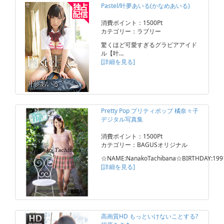
Pastel/叶夢あいる(かなめあいる)
消費ポイント：1500Pt
カテゴリー：ラブリー
驚くほど可愛すぎるグラビアアイド
ル【叶…
[詳細を見る]
Pretty Pop プリティポップ 橘奈々子
デジタル写真集
消費ポイント：1500Pt
カテゴリー：BAGUSオリジナル
☆NAME:NanakoTachibana☆BIRTHDAY:199
[詳細を見る]
高画質HD もっといけないことする?