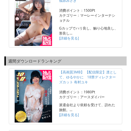
福原みさき
消費ポイント：1500Pt
カテゴリー：マーレーインターナシ
ョナル
Gカップでハリ良し、触り心地良し、
形良し…
[詳細を見る]
週間ダウンロードランキング
【高画質3MB】 【配信限定】凛とし
て、ゆるやかに 18禁ディレクター
ズカット 有村ユキ
消費ポイント：1980Pt
カテゴリー：アースダイバー
派遣会社より依頼を受けて、訪れた
旅館。…
[詳細を見る]