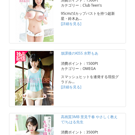
消費ポイント：1500Pt
カテゴリー：Club Teen's
95cmのIカップバストを持つ超新
星・鈴木あ…
[詳細を見る]
放課後のKISS 水野もあ
消費ポイント：1500Pt
カテゴリー：OMEGA
スマッシュヒットを連発する現役グ
ラドル…
[詳細を見る]
高画質3MB 里見千春 やさしく教え
て!ちはる先生
消費ポイント：3500Pt