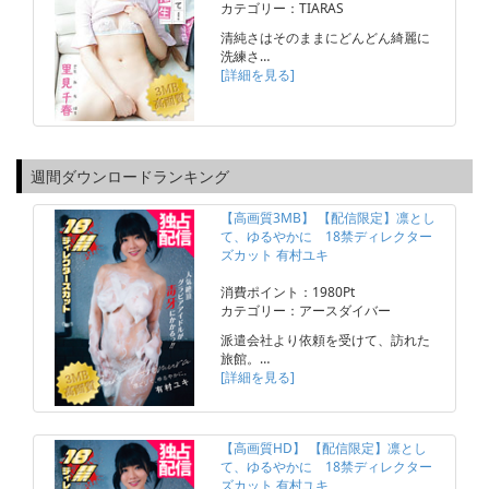
カテゴリー：TIARAS
清純さはそのままにどんどん綺麗に
洗練さ…
[詳細を見る]
週間ダウンロードランキング
【高画質3MB】 【配信限定】凛とし
て、ゆるやかに 18禁ディレクター
ズカット 有村ユキ
消費ポイント：1980Pt
カテゴリー：アースダイバー
派遣会社より依頼を受けて、訪れた
旅館。…
[詳細を見る]
【高画質HD】 【配信限定】凛とし
て、ゆるやかに 18禁ディレクター
ズカット 有村ユキ