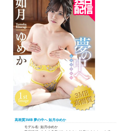
高画質3MB 夢の中へ 如月ゆめか
モデル名:
如月ゆめか