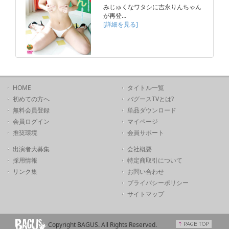
みじゅくなワタシに吉永りんちゃん
が再登…
[詳細を見る]
HOME
タイトル一覧
初めての方へ
バグースTVとは?
無料会員登録
単品ダウンロード
会員ログイン
マイページ
推奨環境
会員サポート
出演者大募集
会社概要
採用情報
特定商取引について
リンク集
お問い合わせ
プライバシーポリシー
サイトマップ
Copyright BAGUS. All Rights Reserved.