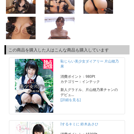
この商品を購入した人はこんな商品も購入しています
恥じらい美少女ダイアリー 片山穂乃
果
消費ポイント：980Pt
カテゴリー：インテック
新人グラドル、片山穂乃果チャンの
デビュ…
[詳細を見る]
Iするキミに 鈴木あさひ