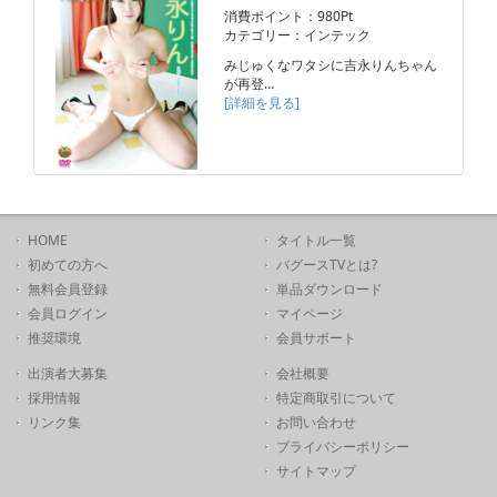
消費ポイント：980Pt
カテゴリー：インテック
みじゅくなワタシに吉永りんちゃん
が再登…
[詳細を見る]
HOME
タイトル一覧
初めての方へ
バグースTVとは?
無料会員登録
単品ダウンロード
会員ログイン
マイページ
推奨環境
会員サポート
出演者大募集
会社概要
採用情報
特定商取引について
リンク集
お問い合わせ
プライバシーポリシー
サイトマップ