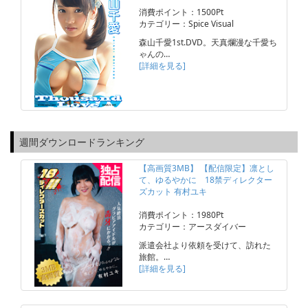
消費ポイント：1500Pt
カテゴリー：Spice Visual
森山千愛1st.DVD。天真爛漫な千愛ち
ゃんの…
[詳細を見る]
週間ダウンロードランキング
【高画質3MB】 【配信限定】凛とし
て、ゆるやかに 18禁ディレクター
ズカット 有村ユキ
消費ポイント：1980Pt
カテゴリー：アースダイバー
派遣会社より依頼を受けて、訪れた
旅館。…
[詳細を見る]