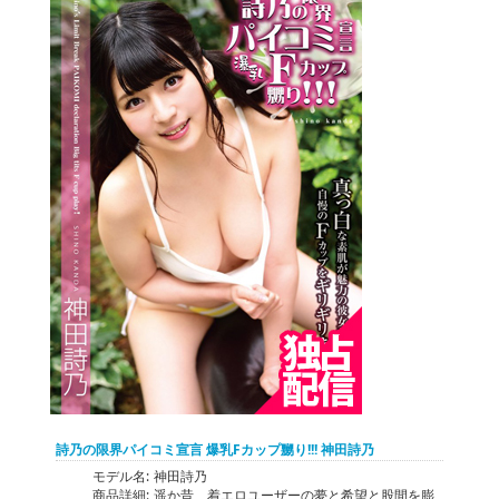
詩乃の限界パイコミ宣言 爆乳Fカップ嬲り!!! 神田詩乃
モデル名:
神田詩乃
商品詳細:
遥か昔、着エロユーザーの夢と希望と股間を膨