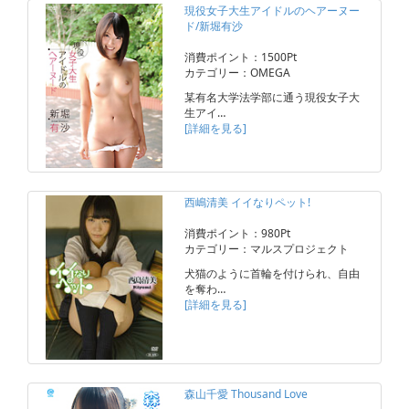
現役女子大生アイドルのヘアーヌー
ド/新堀有沙
消費ポイント：1500Pt
カテゴリー：OMEGA
某有名大学法学部に通う現役女子大
生アイ…
[詳細を見る]
西嶋清美 イイなりペット!
消費ポイント：980Pt
カテゴリー：マルスプロジェクト
犬猫のように首輪を付けられ、自由
を奪わ…
[詳細を見る]
森山千愛 Thousand Love