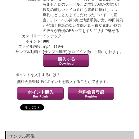
らませた幻のレーベル、21世紀FAXが大復活！
規制の厳しいクイコミにも果敢に挑戦しつつ、
爆乳にとことんまでこだわった「パイコミ宣
言」。レーベル第5弾に清楚系美少女、神田詩乃
が登場！屈託のない笑顔と真っ白な素肌が魅力
の彼女が自慢のFカップをギリギリまで魅せる！
カテゴリー:
インテック
ポイント:
980
ファイル内容:
mp4 119分
サンプル動画：
[サンプル動画]はログイン後にご覧になれます。
ポイントを入手するには？
無料会員登録後にポイントを購入することができます。
サンプル画像