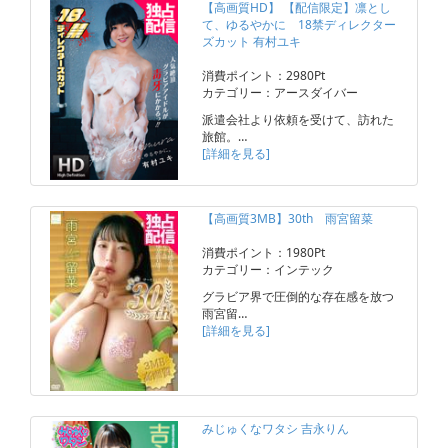
【高画質HD】 【配信限定】凛とし
て、ゆるやかに 18禁ディレクター
ズカット 有村ユキ
消費ポイント：2980Pt
カテゴリー：アースダイバー
派遣会社より依頼を受けて、訪れた
旅館。…
[詳細を見る]
【高画質3MB】30th 雨宮留菜
消費ポイント：1980Pt
カテゴリー：インテック
グラビア界で圧倒的な存在感を放つ
雨宮留…
[詳細を見る]
みじゅくなワタシ 吉永りん