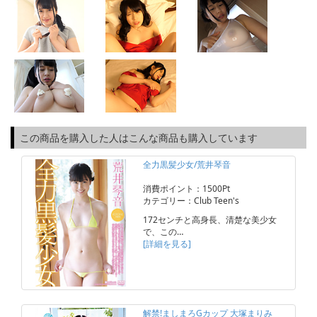
この商品を購入した人はこんな商品も購入しています
全力黒髪少女/荒井琴音
消費ポイント：1500Pt
カテゴリー：Club Teen's
172センチと高身長、清楚な美少女
で、この…
[詳細を見る]
解禁!ましまろGカップ 大塚まりみ