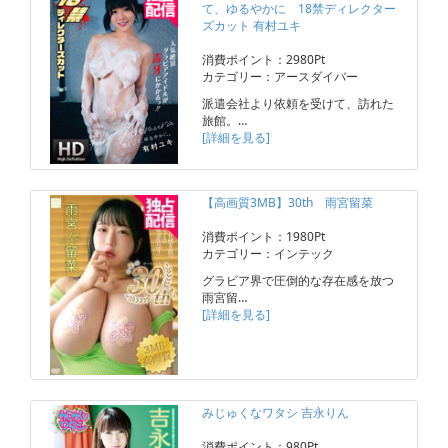
て、ゆるやかに 18禁ディレクター
ズカット 有村ユキ
消費ポイント：2980Pt
カテゴリー：アースダイバー
派遣会社より依頼を受けて、訪れた
旅館。…
[詳細を見る]
【高画質3MB】30th 雨宮留菜
消費ポイント：1980Pt
カテゴリー：インテック
グラビア界で圧倒的な存在感を放つ
雨宮留…
[詳細を見る]
みじゅくなワタシ 吉永りん
消費ポイント：980Pt