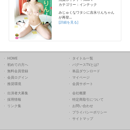
カテゴリー：インテック
みじゅくなワタシに吉永りんちゃん
が再登…
[詳細を見る]
HOME
タイトル一覧
初めての方へ
バグースTVとは?
無料会員登録
単品ダウンロード
会員ログイン
マイページ
推奨環境
会員サポート
出演者大募集
会社概要
採用情報
特定商取引について
リンク集
お問い合わせ
プライバシーポリシー
サイトマップ