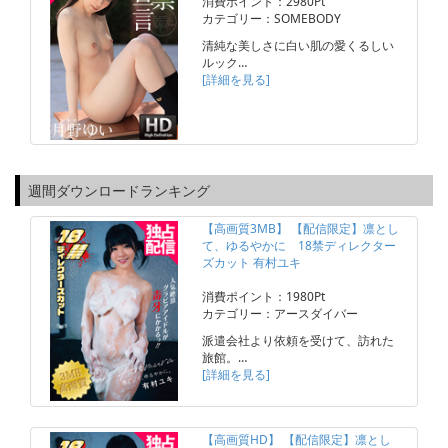
消費ポイント：2980Pt
カテゴリー：SOMEBODY
清純な美しさに白い肌の愛くるしい
ルック…
[詳細を見る]
週間ダウンロードランキング
【高画質3MB】 【配信限定】凛とし
て、ゆるやかに 18禁ディレクター
ズカット 有村ユキ
消費ポイント：1980Pt
カテゴリー：アースダイバー
派遣会社より依頼を受けて、訪れた
旅館。…
[詳細を見る]
【高画質HD】 【配信限定】凛とし