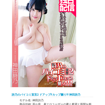
詩乃のパイコミ宣言2 ドアップFカップ嬲り!!! 神田詩乃
モデル名:
神田詩乃
商品詳細:
遥か昔、着エロユーザーの夢と希望と股間を膨