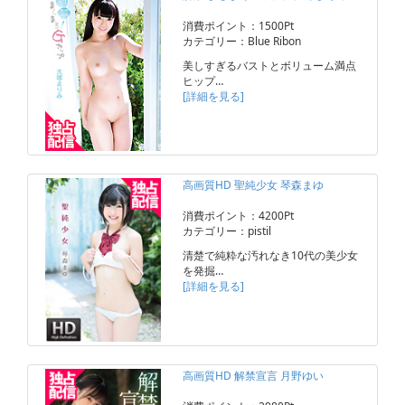
消費ポイント：1500Pt
カテゴリー：Blue Ribon
美しすぎるバストとボリューム満点
ヒップ…
[詳細を見る]
高画質HD 聖純少女 琴森まゆ
消費ポイント：4200Pt
カテゴリー：pistil
清楚で純粋な汚れなき10代の美少女
を発掘…
[詳細を見る]
高画質HD 解禁宣言 月野ゆい