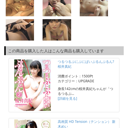
この商品を購入した人はこんな商品も購入しています
つるつるぷにぷにぱいぷるんぷるん?
桜井真紀
消費ポイント：1500Pt
カテゴリー：UPGRADE
身長142cmの桜井真紀ちゃんが「つ
るつるぷ…
[詳細を見る]
高画質 HD Tension（テンション） 新
木めい