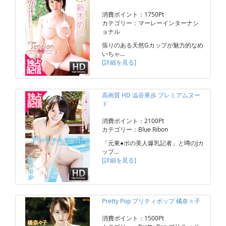
消費ポイント：1750Pt
カテゴリー：マーレーインターナシ
ョナル
張りのある天然Gカップが魅力的なめ
いちゃ…
[詳細を見る]
高画質 HD 澁谷果歩 プレミアムヌー
ド
消費ポイント：2100Pt
カテゴリー：Blue Ribon
「元東●ポの美人爆乳記者」と噂のJカ
ップ…
[詳細を見る]
Pretty Pop プリティポップ 橘奈々子
消費ポイント：1500Pt