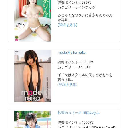
消費ポイント：980Pt
カテゴリー：インテック
みじゅくなワタシに吉永りんちゃん
が再登…
[詳細を見る]
model/reika reika
消費ポイント：1500Pt
カテゴリー：KAZOO
イイ女はスタイルの美しさがものを
言う！R…
[詳細を見る]
欲望のスイッチ 堀口みなみ
消費ポイント：1500Pt
カテゴリー：Smash TV(Spice Visual)