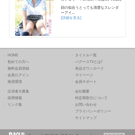
顔の似合うとっても清楚なスレンダ
ーアイ…
[詳細を見る]
HOME
タイトル一覧
初めての方へ
バグースTVとは?
無料会員登録
単品ダウンロード
会員ログイン
マイページ
推奨環境
会員サポート
出演者大募集
会社概要
採用情報
特定商取引について
リンク集
お問い合わせ
プライバシーポリシー
サイトマップ