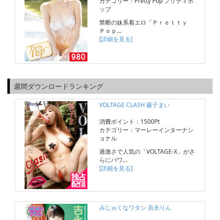
カテゴリー：Pretty Pop プリティポ
ップ
禁断の妹系着エロ「Ｐｒｅｔｔｙ
Ｐｏｐ…
[詳細を見る]
週間ダウンロードランキング
VOLTAGE CLASH 藤子まい
消費ポイント：1500Pt
カテゴリー：マーレーインターナシ
ョナル
過激さで人気の「VOLTAGE-X」がさ
らにパワ…
[詳細を見る]
みじゅくなワタシ 吉永りん