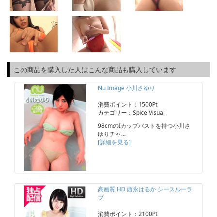
この商品を購入した人はこんな商品も購入しています
Nu Image 小川さゆり
消費ポイント：1500Pt
カテゴリー：Spice Visual
98cmのIカップバストを持つ小川さ
ゆりチャ…
[詳細を見る]
高画質 HD 西永はるか シースルーラ
ブ
消費ポイント：2100Pt