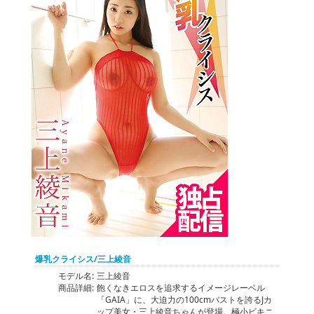
爆乳クライシス/三上綾音
モデル名:
三上綾音
商品詳細:
飽くなきエロスを追求するイメージレーベル
「GAIA」に、大迫力の100cmバストを誇るJカ
ップ美女・三上綾音ちゃんが登場。極小ビキニ