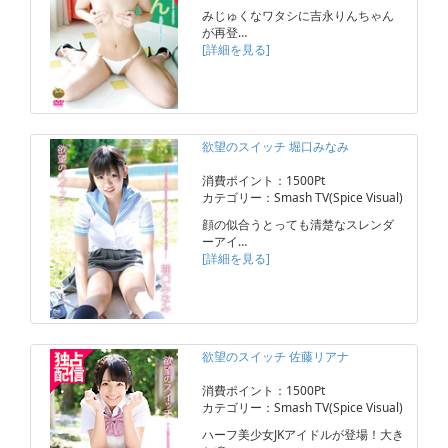
みじゅくなワタシに吉永りんちゃん
が再登…
[詳細を見る]
欲望のスイッチ 堀口みなみ
消費ポイント：1500Pt
カテゴリー：Smash TV(Spice Visual)
顔の似合うとっても清楚なスレンダ
ーアイ…
[詳細を見る]
欲望のスイッチ 佐藤リアナ
消費ポイント：1500Pt
カテゴリー：Smash TV(Spice Visual)
ハーフ美少女JKアイドルが登場！大き