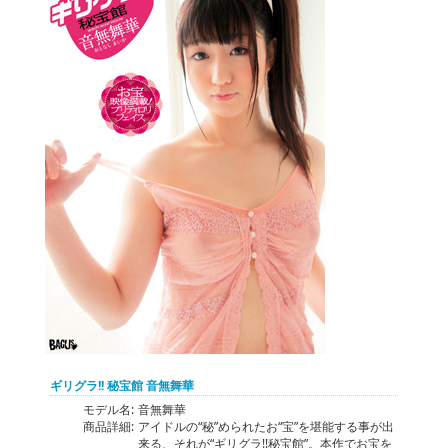
ギリグラ!! 秘宝館 音無舞華
モデル名:
音無舞華
商品詳細:
アイドルの“秘”められたお“宝”を堪能する事が出
来る、それが“ギリグラ!!秘宝館”。本作でお宝を