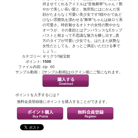
拝ませてくれるアイドルは“音無舞華”ちゃん！艶
やかで美しい長い髪と、無邪気にはにかんだ笑
顔がたまらなく可愛い美少女です!!穏やかであど
けない雰囲気を漂わせる“舞華”ちゃんは妹ロリ系
の可愛さ。時折魅せるオトナの女性の艶やかな
オーラが、その童顔とはアンバランスなEカップ
バストと相まって不思議な魅力を醸し出す…貴
方のタイプが可愛い少女でも、はたまた妖艶な
女性だとしても、きっとご満足いただける事で
しょう…
カテゴリー:
ギリグラ!!秘宝館
ポイント:
1500
ファイル内容:
zip 60
サンプル動画：
[サンプル動画]はログイン後にご覧になれます。
ポイントを入手するには？
無料会員登録後にポイントを購入することができます。