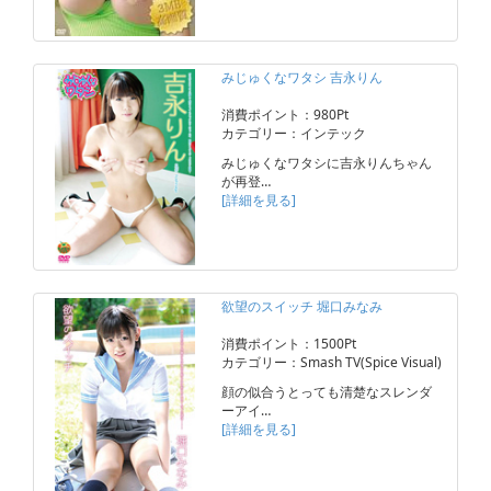
みじゅくなワタシ 吉永りん
消費ポイント：980Pt
カテゴリー：インテック
みじゅくなワタシに吉永りんちゃん
が再登…
[詳細を見る]
欲望のスイッチ 堀口みなみ
消費ポイント：1500Pt
カテゴリー：Smash TV(Spice Visual)
顔の似合うとっても清楚なスレンダ
ーアイ…
[詳細を見る]