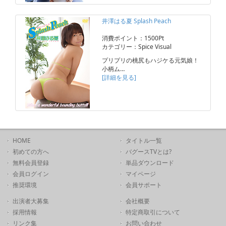
井澤はる夏 Splash Peach
消費ポイント：1500Pt
カテゴリー：Spice Visual
プリプリの桃尻もハジケる元気娘！
小柄ム…
[詳細を見る]
HOME
タイトル一覧
初めての方へ
バグースTVとは?
無料会員登録
単品ダウンロード
会員ログイン
マイページ
推奨環境
会員サポート
出演者大募集
会社概要
採用情報
特定商取引について
リンク集
お問い合わせ