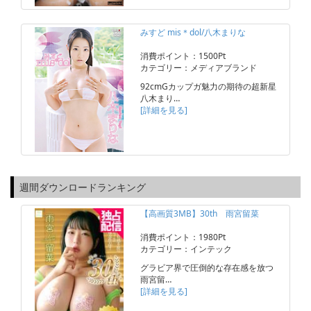
みすど mis＊dol/八木まりな
消費ポイント：1500Pt
カテゴリー：メディアブランド
92cmGカップガ魅力の期待の超新星
八木まり…
[詳細を見る]
週間ダウンロードランキング
【高画質3MB】30th 雨宮留菜
消費ポイント：1980Pt
カテゴリー：インテック
グラビア界で圧倒的な存在感を放つ
雨宮留…
[詳細を見る]