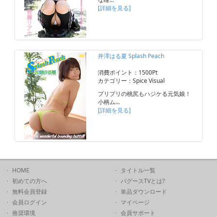
[詳細を見る]
井澤はる夏 Splash Peach
消費ポイント：1500Pt
カテゴリー：Spice Visual
プリプリの桃尻もハジケる元気娘！
小柄ム…
[詳細を見る]
HOME
タイトル一覧
初めての方へ
バグースTVとは?
無料会員登録
単品ダウンロード
会員ログイン
マイページ
推奨環境
会員サポート