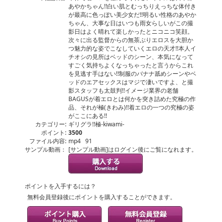
あやかちゃん!!白い肌とむっちりえっちな体付き
が最高に色っぽい美少女だ!!明るい性格のあやか
ちゃん、大事な日はいつも雨女らしいがこの撮
影日はよく晴れて楽しかったとニコニコ笑顔。
次々に出る監督からの無茶ぶりエロスを大胆か
つ魅力的な姿でこなしていくエロの天才!!本人イ
チオシの見所はベッドのシーン、本気になって
すごく気持ちよくなっちゃったと言うからこれ
を見逃す手はない!!制服のバナナ舐めシーンやベ
ッドのエアセックスはマジで凄いですよ、と撮
影スタッフも太鼓判!!イメージ業界の老舗
BAGUSが着エロとは何かを突き詰めた究極の作
品、それが極(きわみ)!!着エロの一つの究極の姿
がここにある!!
カテゴリー:
ギリグラ!!極-kiwami-
ポイント:
3500
ファイル内容:
mp4 91
サンプル動画：
[サンプル動画]はログイン後にご覧になれます。
ポイントを入手するには？
無料会員登録後にポイントを購入することができます。