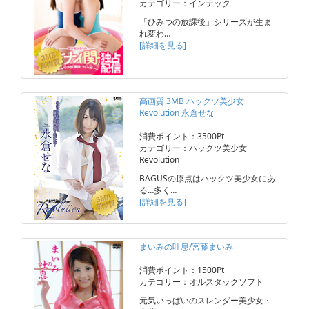
カテゴリー：インテック
「ひみつの放課後」シリーズが生ま
れ変わ…
[詳細を見る]
高画質 3MB ハックツ美少女
Revolution 永倉せな
消費ポイント：3500Pt
カテゴリー：ハックツ美少女
Revolution
BAGUSの原点はハックツ美少女にあ
る…多く…
[詳細を見る]
まいみの吐息/宮藤まいみ
消費ポイント：1500Pt
カテゴリー：オルスタックソフト
元気いっぱいのスレンダー美少女・