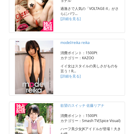
ョナル
過激さで人気の「VOLTAGE-X」がさ
らにパワ…
[詳細を見る]
model/reika reika
消費ポイント：1500Pt
カテゴリー：KAZOO
イイ女はスタイルの美しさがものを
言う！R…
[詳細を見る]
欲望のスイッチ 佐藤リアナ
消費ポイント：1500Pt
カテゴリー：Smash TV(Spice Visual)
ハーフ美少女JKアイドルが登場！大き
な瞳…