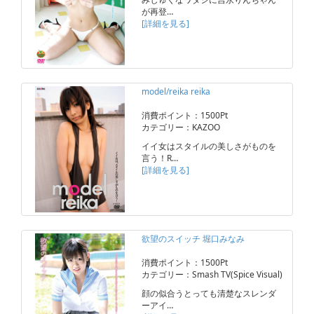
が再登…
[詳細を見る]
model/reika reika
消費ポイント：1500Pt
カテゴリー：KAZOO
イイ女はスタイルの美しさがものを
言う！R…
[詳細を見る]
欲望のスイッチ 堀口みなみ
消費ポイント：1500Pt
カテゴリー：Smash TV(Spice Visual)
顔の似合うとっても清楚なスレンダ
ーアイ…