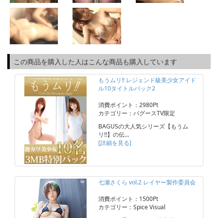
この商品を購入した人はこんな商品も購入しています
もうムリ!! レジェンド級美少女アイド
ル10タイトルパック2
消費ポイント：2980Pt
カテゴリー：バグースTV限定
BAGUSの大人気シリーズ【もうム
リ!!】の伝…
[詳細を見る]
七瀬さくら vol.2 レイヤー製作委員会
消費ポイント：1500Pt
カテゴリー：Spice Visual