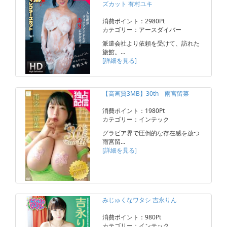
ズカット 有村ユキ
消費ポイント：2980Pt
カテゴリー：アースダイバー
派遣会社より依頼を受けて、訪れた
旅館。…
[詳細を見る]
【高画質3MB】30th 雨宮留菜
消費ポイント：1980Pt
カテゴリー：インテック
グラビア界で圧倒的な存在感を放つ
雨宮留…
[詳細を見る]
みじゅくなワタシ 吉永りん
消費ポイント：980Pt
カテゴリー：インテック