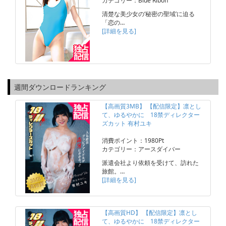
カテゴリー：Blue Ribon
清楚な美少女の‘秘密の聖域’に迫る
「恋の…
[詳細を見る]
週間ダウンロードランキング
【高画質3MB】 【配信限定】凛とし
て、ゆるやかに 18禁ディレクター
ズカット 有村ユキ
消費ポイント：1980Pt
カテゴリー：アースダイバー
派遣会社より依頼を受けて、訪れた
旅館。…
[詳細を見る]
【高画質HD】 【配信限定】凛とし
て、ゆるやかに 18禁ディレクター