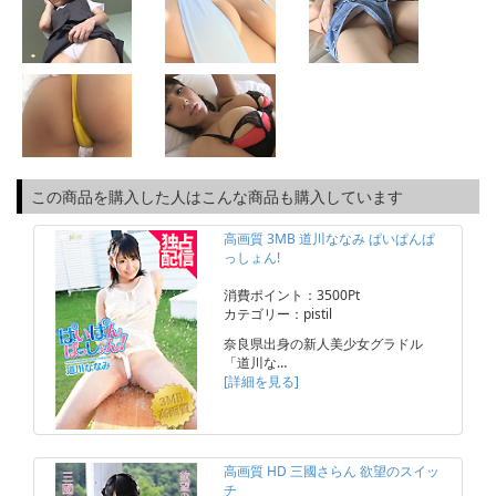
この商品を購入した人はこんな商品も購入しています
高画質 3MB 道川ななみ ぱいぱんぱ
っしょん!
消費ポイント：3500Pt
カテゴリー：pistil
奈良県出身の新人美少女グラドル
「道川な…
[詳細を見る]
高画質 HD 三國さらん 欲望のスイッ
チ