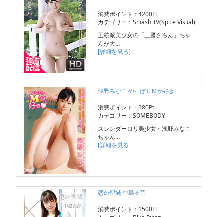
消費ポイント：4200Pt
カテゴリー：Smash TV(Spice Visual)
正統派美少女の「三國さらん」ちゃ
んが大…
[詳細を見る]
浅野みなこ やっぱりMが好き
消費ポイント：980Pt
カテゴリー：SOMEBODY
スレンダーロリ美少女・浅野みなこ
ちゃん…
[詳細を見る]
恋の聖域 中島衣音
消費ポイント：1500Pt