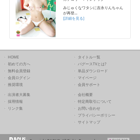
みじゅくなワタシに吉永りんちゃん
が再登…
[詳細を見る]
HOME
タイトル一覧
初めての方へ
バグースTVとは?
無料会員登録
単品ダウンロード
会員ログイン
マイページ
推奨環境
会員サポート
出演者大募集
会社概要
採用情報
特定商取引について
リンク集
お問い合わせ
プライバシーポリシー
サイトマップ