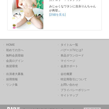
みじゅくなワタシに吉永りんちゃん
が再登…
[詳細を見る]
HOME
タイトル一覧
初めての方へ
バグースTVとは?
無料会員登録
単品ダウンロード
会員ログイン
マイページ
推奨環境
会員サポート
出演者大募集
会社概要
採用情報
特定商取引について
リンク集
お問い合わせ
プライバシーポリシー
サイトマップ