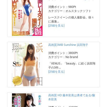
消費ポイント：980Pt
カテゴリー：オルスタックソフト
レースクイーンの個人撮影会。徐々
に過激…
[詳細を見る]
高画質3MB Sunshine 浜田翔子
消費ポイント：3800Pt
カテゴリー：No brand
「VENUS」「beauty」に続く浜田翔
子の3作…
[詳細を見る]
高画質 HD 藤本彩美は勇者である/藤
本彩美