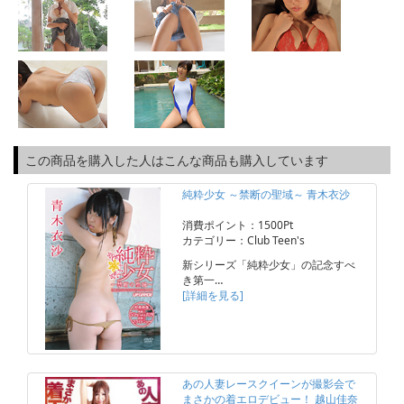
この商品を購入した人はこんな商品も購入しています
純粋少女 ～禁断の聖域～ 青木衣沙
消費ポイント：1500Pt
カテゴリー：Club Teen's
新シリーズ「純粋少女」の記念すべ
き第一…
[詳細を見る]
あの人妻レースクイーンが撮影会で
まさかの着エロデビュー！ 越山佳奈