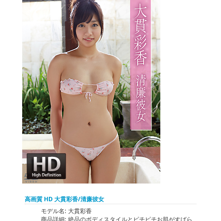
高画質 HD 大貫彩香/清廉彼女
モデル名:
大貫彩香
商品詳細:
絶品のボディスタイルとピチピチお肌がすばら