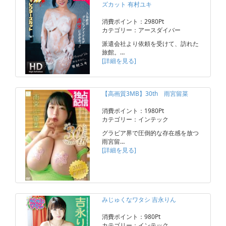
ズカット 有村ユキ
消費ポイント：2980Pt
カテゴリー：アースダイバー
派遣会社より依頼を受けて、訪れた
旅館。…
[詳細を見る]
【高画質3MB】30th 雨宮留菜
消費ポイント：1980Pt
カテゴリー：インテック
グラビア界で圧倒的な存在感を放つ
雨宮留…
[詳細を見る]
みじゅくなワタシ 吉永りん
消費ポイント：980Pt
カテゴリー：インテック