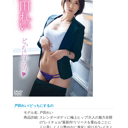
戸田れい/どっちにするの
モデル名:
戸田れい
商品詳細:
スレンダーボディに極上ヒップ!大人の魅力全開
の“レイチェル”最新作!リリースを重ねるごとに
より美しくより艶やかに進化し続ける“レイチェ