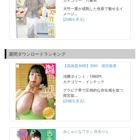
カテゴリー：竹書房
大竹一重が成熟した色香で魅せるイ
メージ…
[詳細を見る]
週間ダウンロードランキング
【高画質3MB】30th 雨宮留菜
消費ポイント：1980Pt
カテゴリー：インテック
グラビア界で圧倒的な存在感を放つ
雨宮留…
[詳細を見る]
みじゅくなワタシ 吉永りん