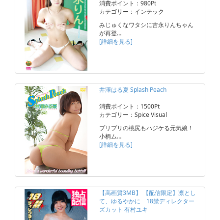
消費ポイント：980Pt
カテゴリー：インテック
みじゅくなワタシに吉永りんちゃん
が再登…
[詳細を見る]
井澤はる夏 Splash Peach
消費ポイント：1500Pt
カテゴリー：Spice Visual
プリプリの桃尻もハジケる元気娘！
小柄ム…
[詳細を見る]
【高画質3MB】 【配信限定】凛とし
て、ゆるやかに 18禁ディレクター
ズカット 有村ユキ