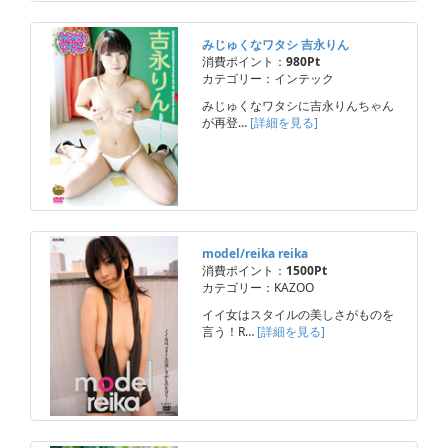
みじゅくなワタシ 吉永りん
消費ポイント：
980Pt
カテゴリー：インテック
みじゅくなワタシに吉永りんちゃん
が再登…
[詳細を見る]
model/reika reika
消費ポイント：
1500Pt
カテゴリー：KAZOO
イイ女はスタイルの美しさがものを
言う！R…
[詳細を見る]