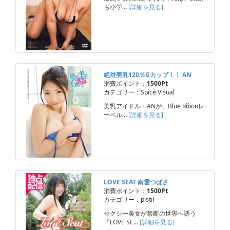
ら小学…
[詳細を見る]
絶対美乳120％Gカップ！！ AN
消費ポイント：
1500Pt
カテゴリー：Spice Visual
美乳アイドル・ANが、Blue Ribonレ
ーベル…
[詳細を見る]
LOVE SEAT 南雲つばさ
消費ポイント：
1500Pt
カテゴリー：pistil
セクシー美女が禁断の世界へ誘う
「LOVE SE…
[詳細を見る]