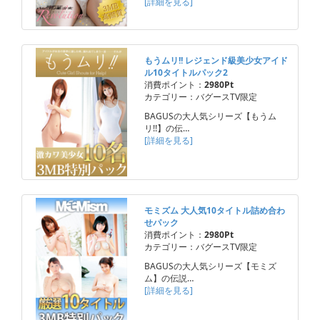
[詳細を見る]
もうムリ!! レジェンド級美少女アイド
ル10タイトルパック2
消費ポイント：
2980Pt
カテゴリー：バグースTV限定
BAGUSの大人気シリーズ【もうム
リ!!】の伝…
[詳細を見る]
モミズム 大人気10タイトル詰め合わ
せパック
消費ポイント：
2980Pt
カテゴリー：バグースTV限定
BAGUSの大人気シリーズ【モミズ
ム】の伝説…
[詳細を見る]