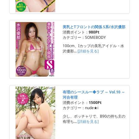
美乳とTフロントの関係 S系/水沢優那
消費ポイント：
980Pt
カテゴリー：SOMEBODY
100cm、Iカップの美乳アイドル・水
沢優那…
[詳細を見る]
有理のシースルー◆ラブ ～ Vol.10 ～
河合有理
消費ポイント：
1500Pt
カテゴリー：nude★i
少し、ポッチャリで、B90の持ち主の
有理ち…
[詳細を見る]