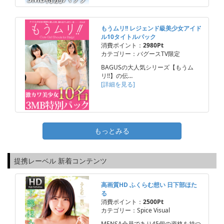
もうムリ!! レジェンド級美少女アイド
ル10タイトルパック
消費ポイント：
2980Pt
カテゴリー：バグースTV限定
BAGUSの大人気シリーズ【もうム
リ!!】の伝…
[詳細を見る]
もっとみる
提携レーベル 新着コンテンツ
高画質HD ふくらむ想い 日下部ほた
る
消費ポイント：
2500Pt
カテゴリー：Spice Visual
MENSA会員であり45個の資格を持つ