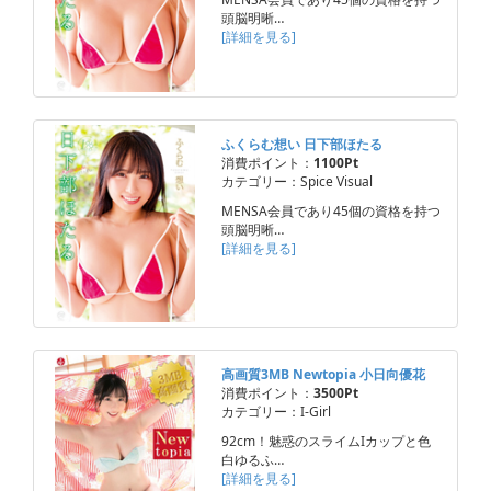
頭脳明晰…
[詳細を見る]
ふくらむ想い 日下部ほたる
消費ポイント：
1100Pt
カテゴリー：Spice Visual
MENSA会員であり45個の資格を持つ
頭脳明晰…
[詳細を見る]
高画質3MB Newtopia 小日向優花
消費ポイント：
3500Pt
カテゴリー：I-Girl
92cm！魅惑のスライムIカップと色
白ゆるふ…
[詳細を見る]