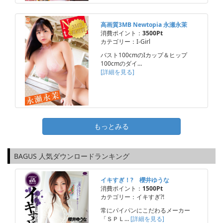
高画質3MB Newtopia 永瀬永茉
消費ポイント：
3500Pt
カテゴリー：I-Girl
バスト100cmのIカップ＆ヒップ
100cmのダイ…
[詳細を見る]
もっとみる
BAGUS 人気ダウンロードランキング
イキすぎ！? 櫻井ゆうな
消費ポイント：
1500Pt
カテゴリー：イキすぎ?!
常にパイパンにこだわるメーカー
「ＳＰＬ…
[詳細を見る]