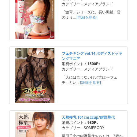
カテゴリー：メディアブランド
「激写」シリーズに、長い黒髪、雪
のよう…
[詳細を見る]
フェチキング vol.14 ボディストッキ
ングマニア
消費ポイント：
1500Pt
カテゴリー：メディアブランド
「人には言えないけど実は○○フェ
チ」とい…
[詳細を見る]
天然極乳 101cm Icup/紺野華代
消費ポイント：
980Pt
カテゴリー：SOMEBODY
帰国子女の紺野華代ちゃんは、3歳か