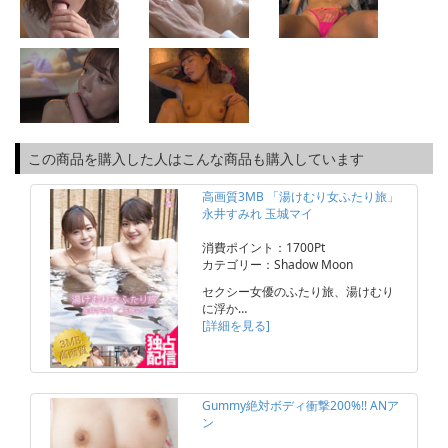
この商品を購入した人はこんな商品も購入しています
高画質3MB 「湯けむり女ふたり旅」
永井すみれ 玉城マイ
消費ポイント：1700Pt
カテゴリー：Shadow Moon
セクシー女優のふたり旅、湯けむり
に浮か…
[詳細を見る]
Gummy絶対ボディ衝撃200%!! ANア
ン