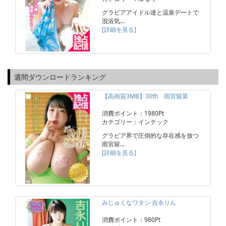
グラビアアイドル達と温泉デートで
混浴気…
[詳細を見る]
週間ダウンロードランキング
【高画質3MB】30th 雨宮留菜
消費ポイント：1980Pt
カテゴリー：インテック
グラビア界で圧倒的な存在感を放つ
雨宮留…
[詳細を見る]
みじゅくなワタシ 吉永りん
消費ポイント：980Pt