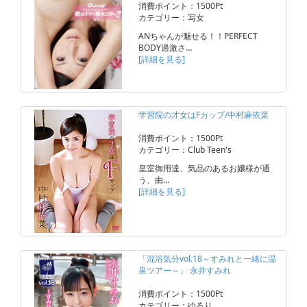
消費ポイント：1500Pt
カテゴリー：写女
ANちゃんが魅せる！！PERFECT
BODY過激さ…
[詳細を見る]
学習院の才女はFカップ/中村麻依菜
消費ポイント：1500Pt
カテゴリー：Club Teen's
皇室御用達、気品のあるお嬢様が通
う、由…
[詳細を見る]
「混浴気分vol.18～すみれと一緒に温
泉ツアー～」 永井すみれ
消費ポイント：1500Pt
カテゴリー：ゆるり