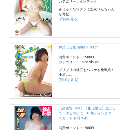
カテゴリー：インテック
みじゅくなワタシに吉永りんちゃん
が再登…
[詳細を見る]
井澤はる夏 Splash Peach
消費ポイント：1500Pt
カテゴリー：Spice Visual
プリプリの桃尻もハジケる元気娘！
小柄ム…
[詳細を見る]
【高画質3MB】 【配信限定】凛とし
て、ゆるやかに 18禁ディレクター
ズカット 有村ユキ
消費ポイント：1980Pt