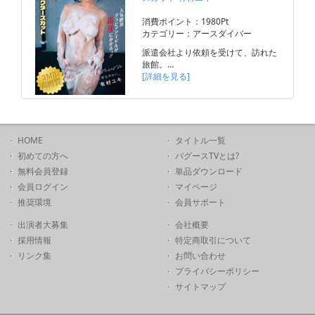
消費ポイント：1980Pt
カテゴリー：アースダイバー
派遣会社より依頼を受けて、訪れた
旅館。…
[詳細を見る]
HOME
タイトル一覧
初めての方へ
バグースTVとは?
無料会員登録
単品ダウンロード
会員ログイン
マイページ
推奨環境
会員サポート
出演者大募集
会社概要
採用情報
特定商取引について
リンク集
お問い合わせ
プライバシーポリシー
サイトマップ