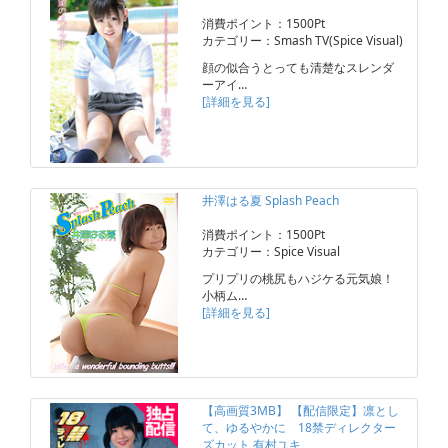
消費ポイント：1500Pt
カテゴリー：Smash TV(Spice Visual)
顔の似合うとっても清楚なスレンダ
ーアイ…
[詳細を見る]
井澤はる夏 Splash Peach
消費ポイント：1500Pt
カテゴリー：Spice Visual
プリプリの桃尻もハジケる元気娘！
小柄ム…
[詳細を見る]
【高画質3MB】 【配信限定】凛とし
て、ゆるやかに 18禁ディレクター
ズカット 有村ユキ