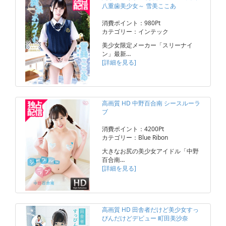
八重歯美少女～ 雪美ここあ
消費ポイント：980Pt
カテゴリー：インテック
美少女限定メーカー「スリーナイ
ン」最新…
[詳細を見る]
高画質 HD 中野百合南 シースルーラ
ブ
消費ポイント：4200Pt
カテゴリー：Blue Ribon
大きなお尻の美少女アイドル「中野
百合南…
[詳細を見る]
高画質 HD 田舎者だけど美少女すっ
ぴんだけどデビュー 町田美沙奈