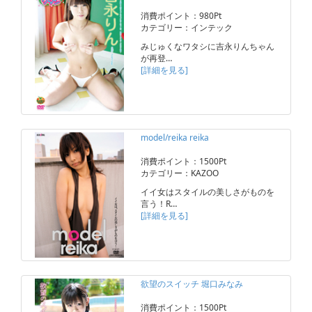
消費ポイント：980Pt
カテゴリー：インテック
みじゅくなワタシに吉永りんちゃん
が再登…
[詳細を見る]
model/reika reika
消費ポイント：1500Pt
カテゴリー：KAZOO
イイ女はスタイルの美しさがものを
言う！R…
[詳細を見る]
欲望のスイッチ 堀口みなみ
消費ポイント：1500Pt