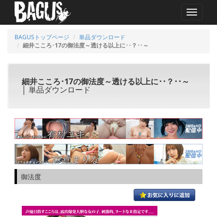
MENU
BAGUSトップページ
単品ダウンロード
細井こころ･17の御法度～透ける以上に･･？･･～
細井こころ･17の御法度～透ける以上に･･？･･～
│ 単品ダウンロード
御法度