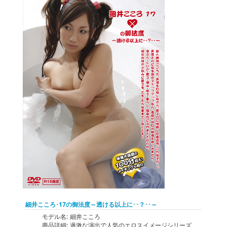
細井こころ･17の御法度～透ける以上に･･？･･～
モデル名:
細井こころ
商品詳細:
過激な演出で人気のエロスイメージシリーズ