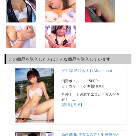
この商品を購入した人はこんな商品も購入しています
ゲキ着! 栖乃ありす(Alice suno)
消費ポイント：1500Pt
カテゴリー：ゲキ着! IDOL
号外！！！過激でエロい「素人ゲキ
着！」…
[詳細を見る]
高画質HD 美魔女のアナル 榊原かお