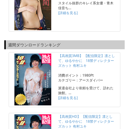
スタイル抜群のキレイ系女優・青木
佳音ち…
[詳細を見る]
週間ダウンロードランキング
【高画質3MB】 【配信限定】凛とし
て、ゆるやかに 18禁ディレクター
ズカット 有村ユキ
消費ポイント：1980Pt
カテゴリー：アースダイバー
派遣会社より依頼を受けて、訪れた
旅館。…
[詳細を見る]
【高画質HD】 【配信限定】凛とし
て、ゆるやかに 18禁ディレクター
ズカット 有村ユキ