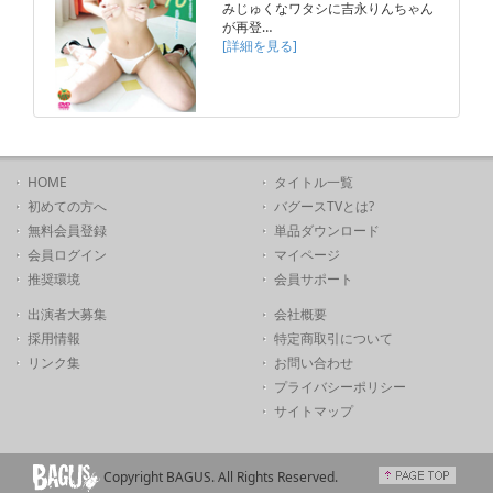
みじゅくなワタシに吉永りんちゃん
が再登…
[詳細を見る]
HOME
タイトル一覧
初めての方へ
バグースTVとは?
無料会員登録
単品ダウンロード
会員ログイン
マイページ
推奨環境
会員サポート
出演者大募集
会社概要
採用情報
特定商取引について
リンク集
お問い合わせ
プライバシーポリシー
サイトマップ
Copyright BAGUS. All Rights Reserved.