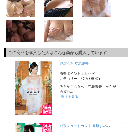
この商品を購入した人はこんな商品も購入しています
純潔乙女 立花陽未
消費ポイント：1500Pt
カテゴリー：SOMEBODY
少女から乙女へ、立花陽未ちゃんが
過ぎ行…
[詳細を見る]
純系ショートカット 天原まいみ