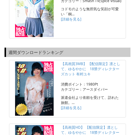
カテゴリー：Smash TV(Spice Visual)
コドモのような無邪気な笑顔が可愛
い「桐…
[詳細を見る]
週間ダウンロードランキング
【高画質3MB】 【配信限定】凛とし
て、ゆるやかに 18禁ディレクター
ズカット 有村ユキ
消費ポイント：1980Pt
カテゴリー：アースダイバー
派遣会社より依頼を受けて、訪れた
旅館。…
[詳細を見る]
【高画質HD】 【配信限定】凛とし
て、ゆるやかに 18禁ディレクター