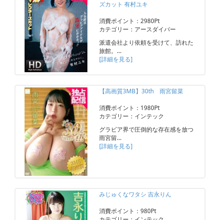
ズカット 有村ユキ
消費ポイント：2980Pt
カテゴリー：アースダイバー
派遣会社より依頼を受けて、訪れた
旅館。…
[詳細を見る]
【高画質3MB】30th 雨宮留菜
消費ポイント：1980Pt
カテゴリー：インテック
グラビア界で圧倒的な存在感を放つ
雨宮留…
[詳細を見る]
みじゅくなワタシ 吉永りん
消費ポイント：980Pt
カテゴリー：インテック