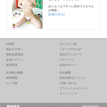
みじゅくなワタシに吉永りんちゃん
が再登…
[詳細を見る]
HOME
タイトル一覧
初めての方へ
バグースTVとは?
無料会員登録
単品ダウンロード
会員ログイン
マイページ
推奨環境
会員サポート
出演者大募集
会社概要
採用情報
特定商取引について
リンク集
お問い合わせ
プライバシーポリシー
サイトマップ