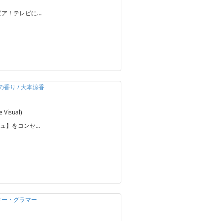
ビア！テレビに…
の香り / 大本涼香
Visual)
ュ】をコンセ…
ルキー・グラマー