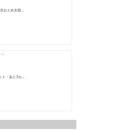
京おとめ太鼓…
ミへ
ット「あと3セ…