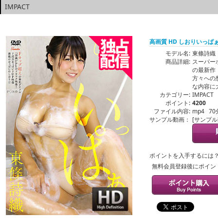
IMPACT
高画質 HD しおりいっぱ
モデル名:
東條詩織
商品詳細:
スーパー
の最新作
方々への
な内容に
カテゴリー:
IMPACT
ポイント:
4200
ファイル内容:
mp4 70
サンプル動画：
[サンプ
ポイントを入手するには
無料会員登録後にポイン