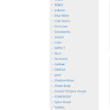
双葉社
ai★star
Blue Ribon
Club Teen's
First Love
Greatworks
GUILD
I-Girl
IMPACT
No.3
No brand
nude★i
OMEGA
pistil
Shadow Moon
Shake Body
Smash TV(Spice Visual)
SOMEBODY
Spice Visual
TIARAS