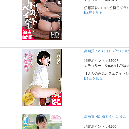
伊藤澄香chanの初初初グラ
[詳細を見る]
高画質 3MB にほい立つ才女
消費ポイント：3500Pt
カテゴリー：Smash TV(Spice 
【大人の色気とフェティッシ
[詳細を見る]
高画質 HD 柚木えりな ミ
消費ポイント：4200Pt