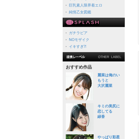
巨乳素人限界着エロ
純情乙女図鑑
ガチラビア
NOモザイク
イキすぎ?!
おすすめ作品
麗菜は俺のい
もうと
大沢麗菜
キミの美尻に
恋してる
緑香
やっぱり彩星