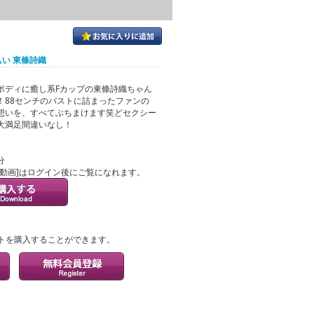
ぁい 東條詩織
ボディに癒し系Fカップの東條詩織ちゃん
！88センチのバストに詰まったファンの
想いを、すべてぶちまけます笑どセクシー
大満足間違いなし！
分
ル動画]はログイン後にご覧になれます。
？
トを購入することができます。