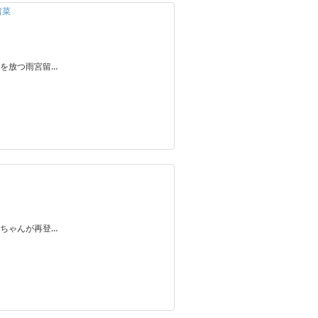
留菜
を放つ雨宮留…
ちゃんが再登…