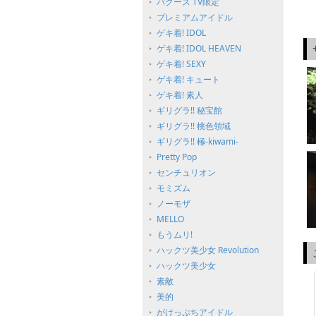
バグース TV限定
プレミアムアイドル
ゲキ着! IDOL
ゲキ着! IDOL HEAVEN
ゲキ着! SEXY
ゲキ着! キュート
ゲキ着! 素人
ギリグラ!! 秘宝館
ギリグラ!! 桃色領域
ギリグラ!! 極-kiwami-
Pretty Pop
センチュリオン
モミズム
ノーモザ
MELLO
もうムリ!
ハックツ美少女 Revolution
ハックツ美少女
素敵
美的
がけっぷちアイドル