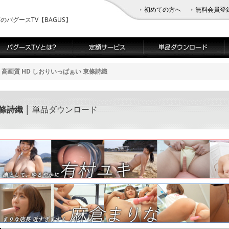
初めての方へ
無料会員登
バグースTV【BAGUS】
高画質 HD しおりいっぱぁい 東條詩織
東條詩織
│ 単品ダウンロード