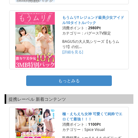
もうムリ!! レジェンド級美少女アイド
ル10タイトルパック
消費ポイント：
2980Pt
カテゴリー：バグースTV限定
BAGUSの大人気シリーズ【もうム
リ!!】の伝…
[詳細を見る]
もっとみる
提携レーベル 新着コンテンツ
極・えちえち女神 可愛くて純粋でエ
ロくて最強！！！
消費ポイント：
1100Pt
カテゴリー：Spice Visual
監督特選ちょーえちえちのギリッギ