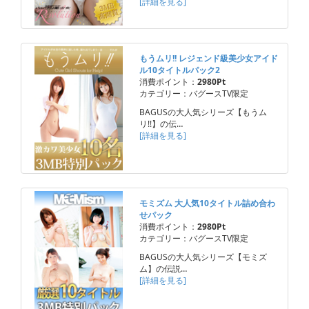
[詳細を見る]
もうムリ!! レジェンド級美少女アイド
ル10タイトルパック2
消費ポイント：
2980Pt
カテゴリー：バグースTV限定
BAGUSの大人気シリーズ【もうム
リ!!】の伝…
[詳細を見る]
モミズム 大人気10タイトル詰め合わ
せパック
消費ポイント：
2980Pt
カテゴリー：バグースTV限定
BAGUSの大人気シリーズ【モミズ
ム】の伝説…
[詳細を見る]