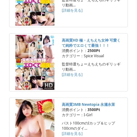
リ動画…
[詳細を見る]
高画質HD 極・えちえち女神 可愛く
て純粋でエロくて最強！！！
消費ポイント：
2500Pt
カテゴリー：Spice Visual
監督特選ちょーえちえちのギリッギ
リ動画…
[詳細を見る]
高画質3MB Newtopia 永瀬永茉
消費ポイント：
3500Pt
カテゴリー：I-Girl
バスト100cmのIカップ＆ヒップ
100cmのダイ…
[詳細を見る]