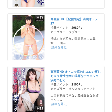
高画質HD 【配信限定】清純オトメ
27
消費ポイント：
2980Pt
カテゴリー：ラブリー
清純すぎる乙女の限界露出に大興
奮！！ 新…
[詳細を見る]
高画質HD オトコを惑わしエロい事し
ちゃう魔性痴女の淫靡なテクニック
浜野つむぐ
消費ポイント：
2100Pt
カテゴリー：オルスタックソフト
エロを我慢できない魔性痴女なお姉
さんに…
[詳細を見る]