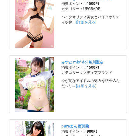
消費ポイント：
1500Pt
カテゴリー：UPGRADE
ハイクオリティ美女とハイクオリテ
ィ映像…
[詳細を見る]
みすど mis*dol 相川聖奈
消費ポイント：
1500Pt
カテゴリー：メディアブランド
今が旬なアイドルの魅力を詰め込ん
だシリ…
[詳細を見る]
pureまん 西川蘭
消費ポイント：
980Pt