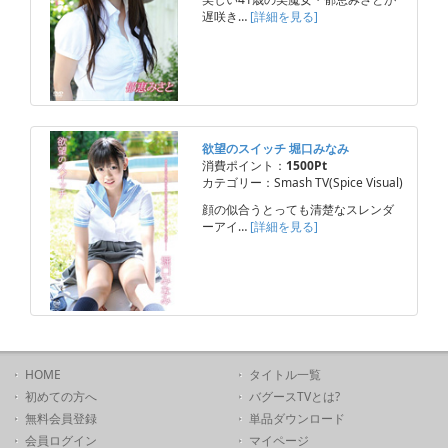
遅咲き…
[詳細を見る]
欲望のスイッチ 堀口みなみ
消費ポイント：
1500Pt
カテゴリー：Smash TV(Spice Visual)
顔の似合うとっても清楚なスレンダ
ーアイ…
[詳細を見る]
HOME
タイトル一覧
初めての方へ
バグースTVとは?
無料会員登録
単品ダウンロード
会員ログイン
マイページ