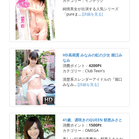
カテゴリー：インテック
純情美女が出演する人気シリーズ
「pureま…
[詳細を見る]
HD高画質 みなみの虹の少女 堀口み
なみ
消費ポイント：
4200Pt
カテゴリー：Club Teen's
清楚系スレンダーアイドルの『堀口
みなみ…
[詳細を見る]
41歳、遅咲きのQUEEN 郁恵みさと
消費ポイント：
1500Pt
カテゴリー：OMEGA
美しい41歳の美魔女・郁恵みさとが