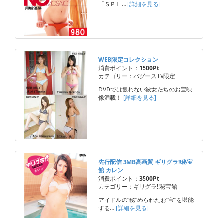
「ＳＰＬ…
[詳細を見る]
WEB限定コレクション
消費ポイント：
1500Pt
カテゴリー：バグースTV限定
DVDでは観れない彼女たちのお宝映
像満載！
[詳細を見る]
先行配信 3MB高画質 ギリグラ!!秘宝
館 カレン
消費ポイント：
3500Pt
カテゴリー：ギリグラ!!秘宝館
アイドルの“秘”められたお“宝”を堪能
する…
[詳細を見る]