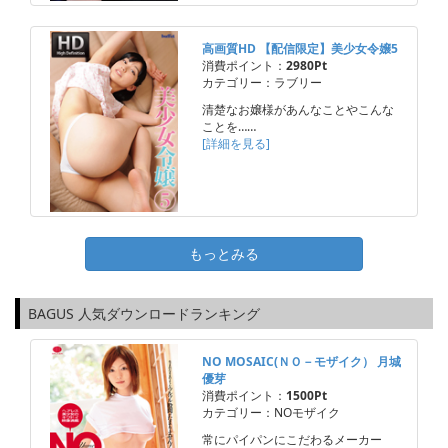
高画質HD 【配信限定】美少女令嬢5
消費ポイント：
2980Pt
カテゴリー：ラブリー
清楚なお嬢様があんなことやこんな
ことを……
[詳細を見る]
もっとみる
BAGUS 人気ダウンロードランキング
NO MOSAIC(ＮＯ－モザイク） 月城
優芽
消費ポイント：
1500Pt
カテゴリー：NOモザイク
常にパイパンにこだわるメーカー