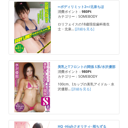
∞ボディリミット2∞/北泉ちほ
消費ポイント：
980Pt
カテゴリー：SOMEBODY
ロリフェイスの18歳現役歯科衛生
士・北泉…
[詳細を見る]
美乳とTフロントの関係 S系/水沢優那
消費ポイント：
980Pt
カテゴリー：SOMEBODY
100cm、Iカップの美乳アイドル・水
沢優那…
[詳細を見る]
HQ -Highクオリティ- 桜ちずる