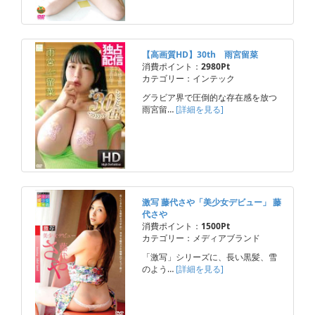
【高画質HD】30th 雨宮留菜
消費ポイント：
2980Pt
カテゴリー：インテック
グラビア界で圧倒的な存在感を放つ
雨宮留…
[詳細を見る]
激写 藤代さや「美少女デビュー」 藤
代さや
消費ポイント：
1500Pt
カテゴリー：メディアブランド
「激写」シリーズに、長い黒髪、雪
のよう…
[詳細を見る]