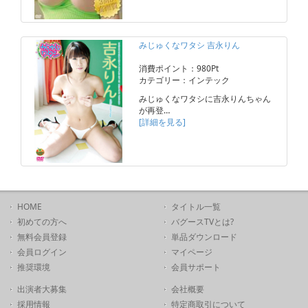
みじゅくなワタシ 吉永りん
消費ポイント：980Pt
カテゴリー：インテック
みじゅくなワタシに吉永りんちゃん
が再登…
[詳細を見る]
HOME
タイトル一覧
初めての方へ
バグースTVとは?
無料会員登録
単品ダウンロード
会員ログイン
マイページ
推奨環境
会員サポート
出演者大募集
会社概要
採用情報
特定商取引について