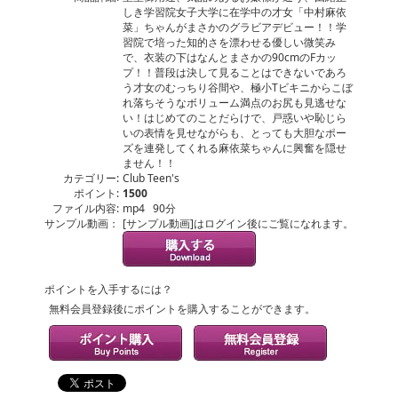
しき学習院女子大学に在学中の才女「中村麻依
菜」ちゃんがまさかのグラビアデビュー！！学
習院で培った知的さを漂わせる優しい微笑み
で、衣装の下はなんとまさかの90cmのFカッ
プ！！普段は決して見ることはできないであろ
う才女のむっちり谷間や、極小Tビキニからこぼ
れ落ちそうなボリューム満点のお尻も見逃せな
い！はじめてのことだらけで、戸惑いや恥じら
いの表情を見せながらも、とっても大胆なポー
ズを連発してくれる麻依菜ちゃんに興奮を隠せ
ません！！
カテゴリー:
Club Teen's
ポイント:
1500
ファイル内容:
mp4 90分
サンプル動画：
[サンプル動画]はログイン後にご覧になれます。
ポイントを入手するには？
無料会員登録後にポイントを購入することができます。