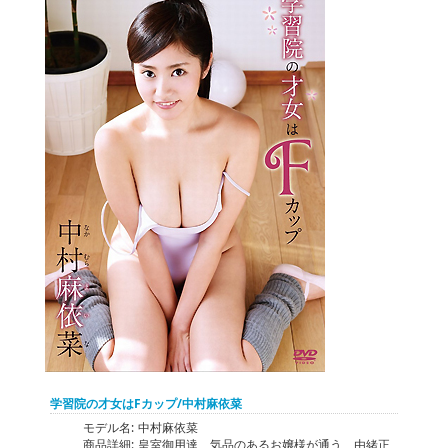
学習院の才女はFカップ/中村麻依菜
モデル名:
中村麻依菜
商品詳細:
皇室御用達、気品のあるお嬢様が通う、由緒正