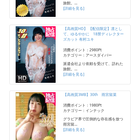
旅館。…
[詳細を見る]
【高画質HD】 【配信限定】凛とし
て、ゆるやかに 18禁ディレクター
ズカット 有村ユキ
消費ポイント：2980Pt
カテゴリー：アースダイバー
派遣会社より依頼を受けて、訪れた
旅館。…
[詳細を見る]
【高画質3MB】30th 雨宮留菜
消費ポイント：1980Pt
カテゴリー：インテック
グラビア界で圧倒的な存在感を放つ
雨宮留…
[詳細を見る]