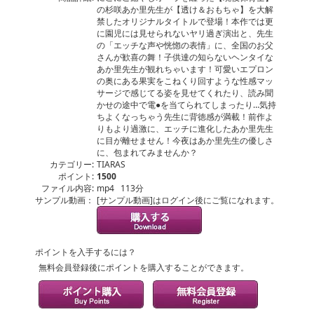
の杉咲あか里先生が【透け＆おもちゃ】を大解
禁したオリジナルタイトルで登場！本作では更
に園児には見せられないヤリ過ぎ演出と、先生
の「エッチな声や恍惚の表情」に、全国のお父
さんが歓喜の舞！子供達の知らないヘンタイな
あか里先生が観れちゃいます！可愛いエプロン
の奥にある果実をこねくり回すような性感マッ
サージで感じてる姿を見せてくれたり、読み聞
かせの途中で電●を当てられてしまったり…気持
ちよくなっちゃう先生に背徳感が満載！前作よ
りもより過激に、エッチに進化したあか里先生
に目が離せません！今夜はあか里先生の優しさ
に、包まれてみませんか？
カテゴリー:
TIARAS
ポイント:
1500
ファイル内容:
mp4 113分
サンプル動画：
[サンプル動画]はログイン後にご覧になれます。
ポイントを入手するには？
無料会員登録後にポイントを購入することができます。