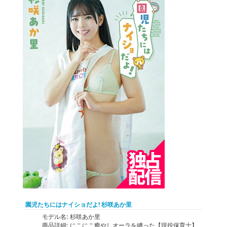
園児たちにはナイショだよ! 杉咲あか里
モデル名:
杉咲あか里
商品詳細:
にこにこ癒やしオーラを纏った【現役保育士】