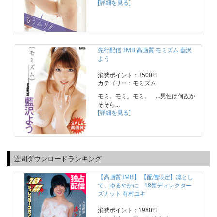
[詳細を見る]
先行配信 3MB 高画質 モミズム 藍沢
よう
消費ポイント：3500Pt
カテゴリー：モミズム
モミ。モミ。モミ。 …男性は何故か
そそら…
[詳細を見る]
週間ダウンロードランキング
【高画質3MB】 【配信限定】凛とし
て、ゆるやかに 18禁ディレクター
ズカット 有村ユキ
消費ポイント：1980Pt