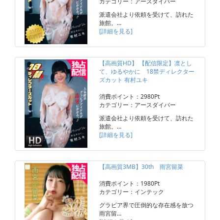
カテゴリー：アースダイバー
派遣会社より依頼を受けて、訪れた
旅館。…
[詳細を見る]
【高画質HD】 【配信限定】凛とし
て、ゆるやかに 18禁ディレクター
ズカット 有村ユキ
消費ポイント：2980Pt
カテゴリー：アースダイバー
派遣会社より依頼を受けて、訪れた
旅館。…
[詳細を見る]
【高画質3MB】30th 雨宮留菜
消費ポイント：1980Pt
カテゴリー：インテック
グラビア界で圧倒的な存在感を放つ
雨宮留…