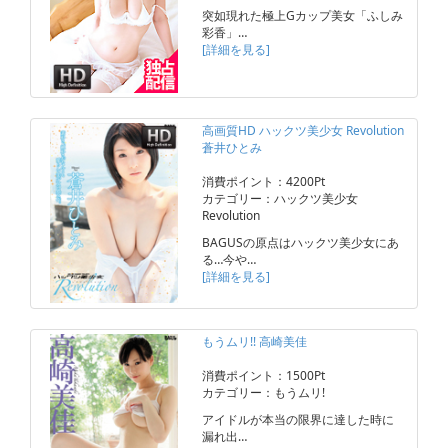
突如現れた極上Gカップ美女「ふしみ
彩香」…
[詳細を見る]
高画質HD ハックツ美少女 Revolution
蒼井ひとみ
消費ポイント：4200Pt
カテゴリー：ハックツ美少女
Revolution
BAGUSの原点はハックツ美少女にあ
る…今や…
[詳細を見る]
もうムリ!! 高崎美佳
消費ポイント：1500Pt
カテゴリー：もうムリ!
アイドルが本当の限界に達した時に
漏れ出…