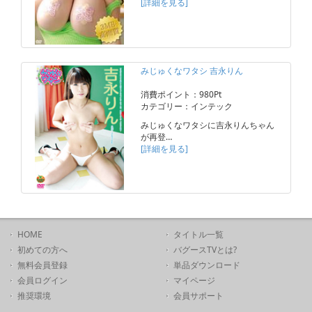
[詳細を見る]
みじゅくなワタシ 吉永りん
消費ポイント：980Pt
カテゴリー：インテック
みじゅくなワタシに吉永りんちゃん
が再登…
[詳細を見る]
HOME
タイトル一覧
初めての方へ
バグースTVとは?
無料会員登録
単品ダウンロード
会員ログイン
マイページ
推奨環境
会員サポート