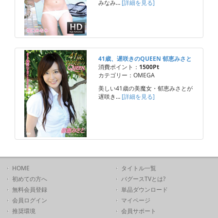
みなみ…
[詳細を見る]
41歳、遅咲きのQUEEN 郁恵みさと
消費ポイント：
1500Pt
カテゴリー：OMEGA
美しい41歳の美魔女・郁恵みさとが
遅咲き…
[詳細を見る]
HOME
タイトル一覧
初めての方へ
バグースTVとは?
無料会員登録
単品ダウンロード
会員ログイン
マイページ
推奨環境
会員サポート