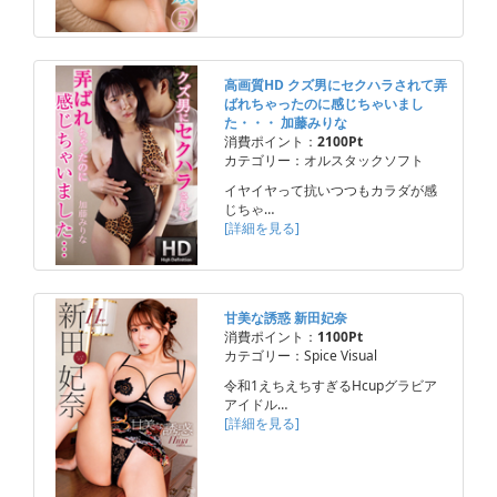
高画質HD クズ男にセクハラされて弄
ばれちゃったのに感じちゃいまし
た・・・ 加藤みりな
消費ポイント：
2100Pt
カテゴリー：オルスタックソフト
イヤイヤって抗いつつもカラダが感
じちゃ…
[詳細を見る]
甘美な誘惑 新田妃奈
消費ポイント：
1100Pt
カテゴリー：Spice Visual
令和1えちえちすぎるHcupグラビア
アイドル…
[詳細を見る]