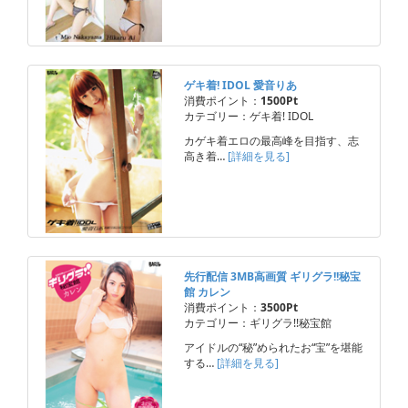
ゲキ着! IDOL 愛音りあ
消費ポイント：
1500Pt
カテゴリー：ゲキ着! IDOL
カゲキ着エロの最高峰を目指す、志
高き着…
[詳細を見る]
先行配信 3MB高画質 ギリグラ!!秘宝
館 カレン
消費ポイント：
3500Pt
カテゴリー：ギリグラ!!秘宝館
アイドルの“秘”められたお“宝”を堪能
する…
[詳細を見る]