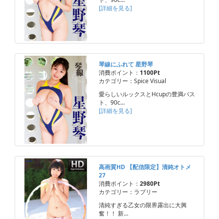
[詳細を見る]
琴線にふれて 星野琴
消費ポイント：
1100Pt
カテゴリー：Spice Visual
愛らしいルックスとHcupの豊満バス
ト、90c…
[詳細を見る]
高画質HD 【配信限定】清純オトメ
27
消費ポイント：
2980Pt
カテゴリー：ラブリー
清純すぎる乙女の限界露出に大興
奮！！ 新…