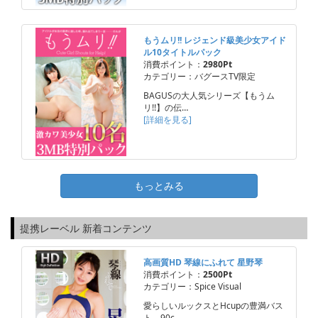
もうムリ!! レジェンド級美少女アイド
ル10タイトルパック
消費ポイント：
2980Pt
カテゴリー：バグースTV限定
BAGUSの大人気シリーズ【もうム
リ!!】の伝…
[詳細を見る]
もっとみる
提携レーベル 新着コンテンツ
高画質HD 琴線にふれて 星野琴
消費ポイント：
2500Pt
カテゴリー：Spice Visual
愛らしいルックスとHcupの豊満バス
ト、90c…