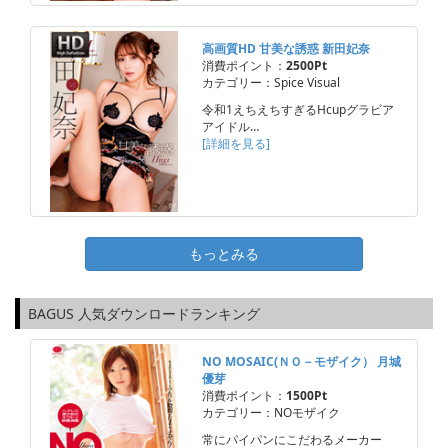
高画質HD 甘美な誘惑 新田妃奈
消費ポイント：
2500Pt
カテゴリー：Spice Visual
令和1えちえちすぎるHcupグラビア
アイドル…
[詳細を見る]
もっとみる
BAGUS 人気ダウンロードランキング
NO MOSAIC(ＮＯ－モザイク） 月城
優芽
消費ポイント：
1500Pt
カテゴリー：NOモザイク
常にパイパンにこだわるメーカー