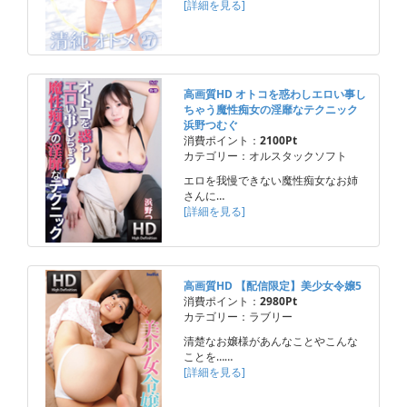
[詳細を見る]
高画質HD オトコを惑わしエロい事し
ちゃう魔性痴女の淫靡なテクニック
浜野つむぐ
消費ポイント：
2100Pt
カテゴリー：オルスタックソフト
エロを我慢できない魔性痴女なお姉
さんに…
[詳細を見る]
高画質HD 【配信限定】美少女令嬢5
消費ポイント：
2980Pt
カテゴリー：ラブリー
清楚なお嬢様があんなことやこんな
ことを……
[詳細を見る]