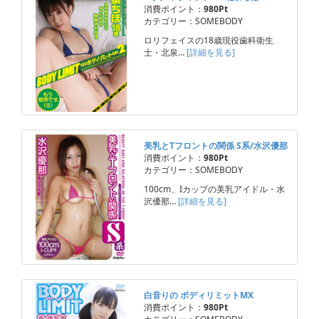
消費ポイント：
980Pt
カテゴリー：SOMEBODY
ロリフェイスの18歳現役歯科衛生
士・北泉…
[詳細を見る]
美乳とTフロントの関係 S系/水沢優那
消費ポイント：
980Pt
カテゴリー：SOMEBODY
100cm、Iカップの美乳アイドル・水
沢優那…
[詳細を見る]
白音りの ボディリミットMX
消費ポイント：
980Pt