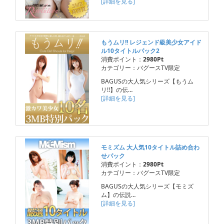
[詳細を見る]
もうムリ!! レジェンド級美少女アイド
ル10タイトルパック2
消費ポイント：
2980Pt
カテゴリー：バグースTV限定
BAGUSの大人気シリーズ【もうム
リ!!】の伝…
[詳細を見る]
モミズム 大人気10タイトル詰め合わ
せパック
消費ポイント：
2980Pt
カテゴリー：バグースTV限定
BAGUSの大人気シリーズ【モミズ
ム】の伝説…
[詳細を見る]