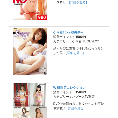
「ＳＰＬ…
[詳細を見る]
ゲキ着SEXY 桜井奈々
消費ポイント：
1500Pt
カテゴリー：ゲキ着! IDOL SEXY
歩くたびに左右に揺れるむっちりと
した美…
[詳細を見る]
WEB限定コレクション
消費ポイント：
1500Pt
カテゴリー：バグースTV限定
DVDでは観れない彼女たちのお宝映
像満載！
[詳細を見る]