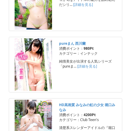
だシリ…
[詳細を見る]
pureまん 西川蘭
消費ポイント：
980Pt
カテゴリー：インテック
純情美女が出演する人気シリーズ
「pureま…
[詳細を見る]
HD高画質 みなみの虹の少女 堀口み
なみ
消費ポイント：
4200Pt
カテゴリー：Club Teen's
清楚系スレンダーアイドルの『堀口