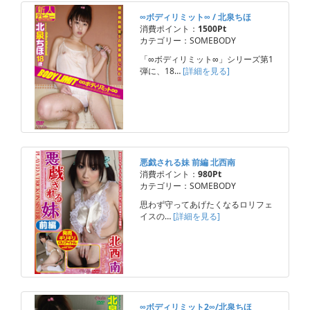
∞ボディリミット∞ / 北泉ちほ
消費ポイント：
1500Pt
カテゴリー：SOMEBODY
「∞ボディリミット∞」シリーズ第1
弾に、18…
[詳細を見る]
悪戯される妹 前編 北西南
消費ポイント：
980Pt
カテゴリー：SOMEBODY
思わず守ってあげたくなるロリフェ
イスの…
[詳細を見る]
∞ボディリミット2∞/北泉ちほ