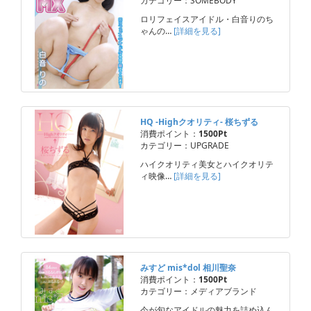
カテゴリー：SOMEBODY
ロリフェイスアイドル・白音りのち
ゃんの…
[詳細を見る]
HQ -Highクオリティ- 桜ちずる
消費ポイント：
1500Pt
カテゴリー：UPGRADE
ハイクオリティ美女とハイクオリテ
ィ映像…
[詳細を見る]
みすど mis*dol 相川聖奈
消費ポイント：
1500Pt
カテゴリー：メディアブランド
今が旬なアイドルの魅力を詰め込ん