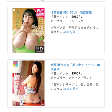
【高画質HD】30th 雨宮留菜
消費ポイント：
2980Pt
カテゴリー：インテック
グラビア界で圧倒的な存在感を放つ
雨宮留…
[詳細を見る]
激写 藤代さや「美少女デビュー」 藤
代さや
消費ポイント：
1500Pt
カテゴリー：メディアブランド
「激写」シリーズに、長い黒髪、雪
のよう…
[詳細を見る]