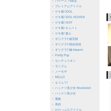
バグース TV限定
プレミアムアイドル
ゲキ着! IDOL
ゲキ着! IDOL HEAVEN
ゲキ着! SEXY
ゲキ着! キュート
ゲキ着! 素人
ギリグラ!! 秘宝館
ギリグラ!! 桃色領域
ギリグラ!! 極-kiwami-
Pretty Pop
センチュリオン
モミズム
ノーモザ
MELLO
もうムリ!
ハックツ美少女 Revolution
ハックツ美少女
素敵
美的
がけっぷちアイドル