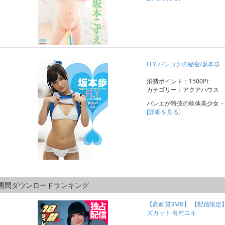
FLY バンコクの秘密/坂本歩
消費ポイント：1500Pt
カテゴリー：アクアハウス
バレエが特技の軟体美少女・
[詳細を見る]
週間ダウンロードランキング
【高画質3MB】 【配信限
ズカット 有村ユキ