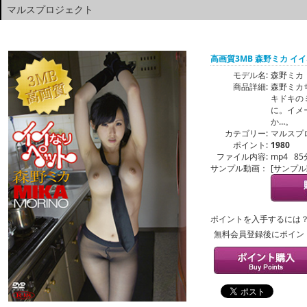
マルスプロジェクト
高画質3MB 森野ミカ イ
モデル名:
森野ミカ
商品詳細:
森野ミカ
キドキの
に。イメ
か…。
カテゴリー:
マルスプ
ポイント:
1980
ファイル内容:
mp4 85
サンプル動画：
[サンプ
ポイントを入手するには
無料会員登録後にポイン