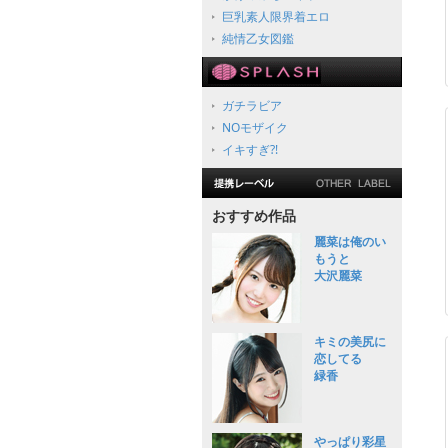
巨乳素人限界着エロ
純情乙女図鑑
ガチラビア
NOモザイク
イキすぎ?!
おすすめ作品
麗菜は俺のい
もうと
大沢麗菜
キミの美尻に
恋してる
緑香
やっぱり彩星