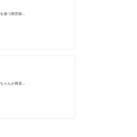
を放つ雨宮留…
ちゃんが再登…