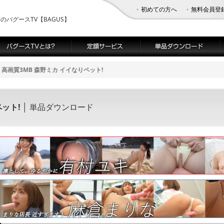
初めての方へ
無料会員登
バグースTV【BAGUS】
高画質3MB 森野ミカ イイなりペット!
ペット!
│ 単品ダウンロード