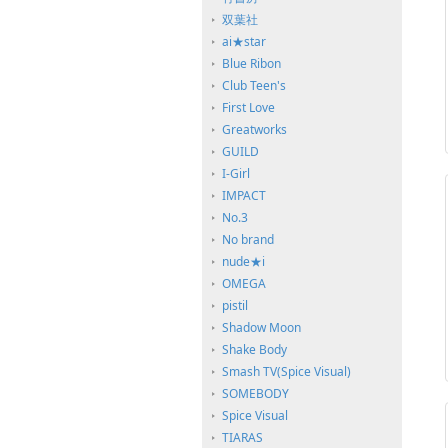
双葉社
ai★star
Blue Ribon
Club Teen's
First Love
Greatworks
GUILD
I-Girl
IMPACT
No.3
No brand
nude★i
OMEGA
pistil
Shadow Moon
Shake Body
Smash TV(Spice Visual)
SOMEBODY
Spice Visual
TIARAS