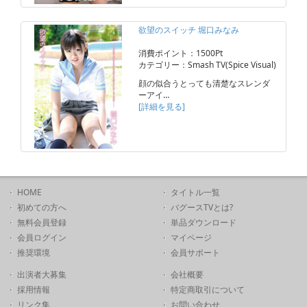
欲望のスイッチ 堀口みなみ
消費ポイント：1500Pt
カテゴリー：Smash TV(Spice Visual)
顔の似合うとっても清楚なスレンダ
ーアイ…
[詳細を見る]
HOME
タイトル一覧
初めての方へ
バグースTVとは?
無料会員登録
単品ダウンロード
会員ログイン
マイページ
推奨環境
会員サポート
出演者大募集
会社概要
採用情報
特定商取引について
リンク集
お問い合わせ