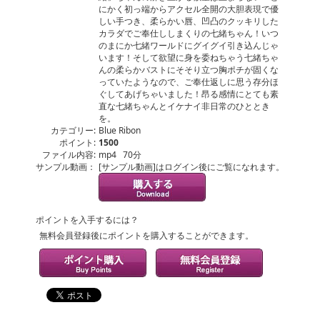
にかく初っ端からアクセル全開の大胆表現で優
しい手つき、柔らかい唇、凹凸のクッキリした
カラダでご奉仕ししまくりの七緒ちゃん！いつ
のまにか七緒ワールドにグイグイ引き込んじゃ
います！そして欲望に身を委ねちゃう七緒ちゃ
んの柔らかバストにそそり立つ胸ポチが固くな
っていたようなので、ご奉仕返しに思う存分ほ
ぐしてあげちゃいました！昂る感情にとても素
直な七緒ちゃんとイケナイ非日常のひととき
を。
カテゴリー:
Blue Ribon
ポイント:
1500
ファイル内容:
mp4 70分
サンプル動画：
[サンプル動画]はログイン後にご覧になれます。
ポイントを入手するには？
無料会員登録後にポイントを購入することができます。