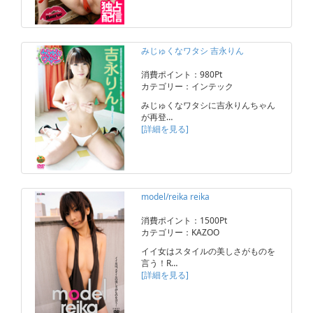
みじゅくなワタシ 吉永りん
消費ポイント：980Pt
カテゴリー：インテック
みじゅくなワタシに吉永りんちゃん
が再登…
[詳細を見る]
model/reika reika
消費ポイント：1500Pt
カテゴリー：KAZOO
イイ女はスタイルの美しさがものを
言う！R…
[詳細を見る]