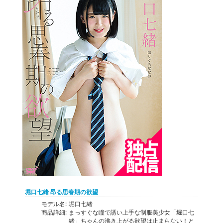
堀口七緒 昂る思春期の欲望
モデル名:
堀口七緒
商品詳細:
まっすぐな瞳で誘い上手な制服美少女「堀口七
緒」ちゃんの沸き上がる欲望は止まらない！と