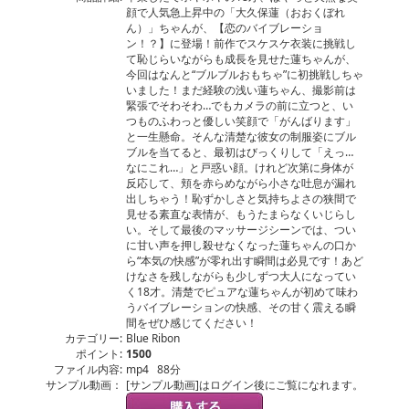
顔で人気急上昇中の「大久保蓮（おおくぼれ
ん）」ちゃんが、【恋のバイブレーショ
ン！？】に登場！前作でスケスケ衣装に挑戦し
て恥じらいながらも成長を見せた蓮ちゃんが、
今回はなんと“ブルブルおもちゃ”に初挑戦しちゃ
いました！まだ経験の浅い蓮ちゃん、撮影前は
緊張でそわそわ…でもカメラの前に立つと、い
つものふわっと優しい笑顔で「がんばります」
と一生懸命。そんな清楚な彼女の制服姿にブル
ブルを当てると、最初はびっくりして「えっ…
なにこれ…」と戸惑い顔。けれど次第に身体が
反応して、頬を赤らめながら小さな吐息が漏れ
出しちゃう！恥ずかしさと気持ちよさの狭間で
見せる素直な表情が、もうたまらなくいじらし
い。そして最後のマッサージシーンでは、つい
に甘い声を押し殺せなくなった蓮ちゃんの口か
ら“本気の快感”が零れ出す瞬間は必見です！あど
けなさを残しながらも少しずつ大人になってい
く18才。清楚でピュアな蓮ちゃんが初めて味わ
うバイブレーションの快感、その甘く震える瞬
間をぜひ感じてください！
カテゴリー:
Blue Ribon
ポイント:
1500
ファイル内容:
mp4 88分
サンプル動画：
[サンプル動画]はログイン後にご覧になれます。