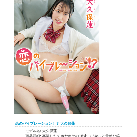
恋のバイブレーション！？ 大久保蓮
モデル名:
大久保蓮
商品詳細:
卒業したてホヤホヤの18才、ぽやっと天然な笑