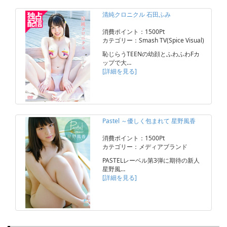
清純クロニクル 石田ふみ
消費ポイント：1500Pt
カテゴリー：Smash TV(Spice Visual)
恥じらうTEENの幼顔とふわふわFカ
ップで大…
[詳細を見る]
Pastel ～優しく包まれて 星野風香
消費ポイント：1500Pt
カテゴリー：メディアブランド
PASTELレーベル第3弾に期待の新人
星野風…
[詳細を見る]