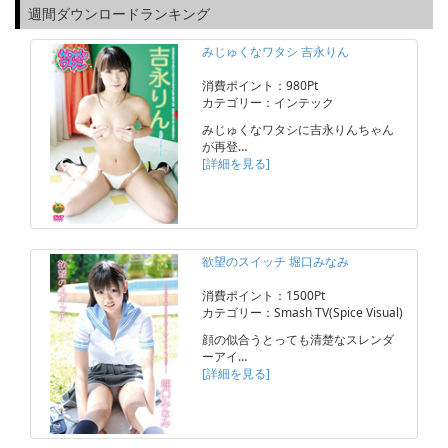
週間ダウンロードランキング
みじゅくなワタシ 吉永りん
消費ポイント：980Pt
カテゴリー：インテック
みじゅくなワタシに吉永りんちゃん
が再登…
[詳細を見る]
欲望のスイッチ 堀口みなみ
消費ポイント：1500Pt
カテゴリー：Smash TV(Spice Visual)
顔の似合うとっても清楚なスレンダ
ーアイ…
[詳細を見る]