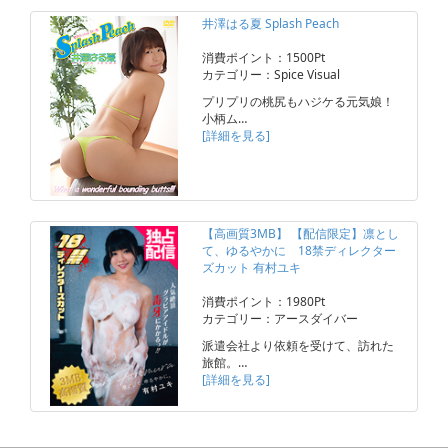
井澤はる夏 Splash Peach
消費ポイント：1500Pt
カテゴリー：Spice Visual
プリプリの桃尻もハジケる元気娘！
小柄ム…
[詳細を見る]
【高画質3MB】 【配信限定】凛とし
て、ゆるやかに 18禁ディレクター
ズカット 有村ユキ
消費ポイント：1980Pt
カテゴリー：アースダイバー
派遣会社より依頼を受けて、訪れた
旅館。…
[詳細を見る]