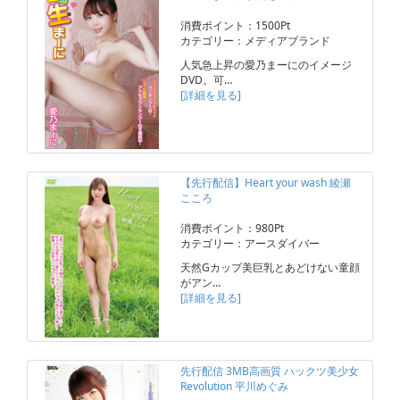
消費ポイント：1500Pt
カテゴリー：メディアブランド
人気急上昇の愛乃まーにのイメージ
DVD。可…
[詳細を見る]
【先行配信】Heart your wash 綾瀬
こころ
消費ポイント：980Pt
カテゴリー：アースダイバー
天然Gカップ美巨乳とあどけない童顔
がアン…
[詳細を見る]
先行配信 3MB高画質 ハックツ美少女
Revolution 平川めぐみ