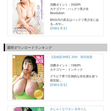
消費ポイント：3500Pt
カテゴリー：ハックツ美少女
Revolution
BAGUSの原点はハックツ美少女にあ
る…今や…
[詳細を見る]
週間ダウンロードランキング
【高画質3MB】30th 雨宮留菜
消費ポイント：1980Pt
カテゴリー：インテック
グラビア界で圧倒的な存在感を放つ
雨宮留…
[詳細を見る]
みじゅくなワタシ 吉永りん