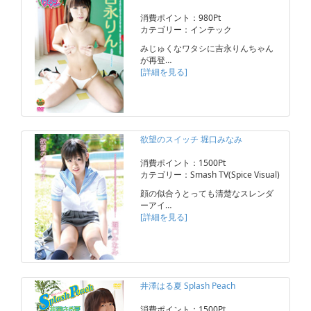
消費ポイント：980Pt
カテゴリー：インテック
みじゅくなワタシに吉永りんちゃん
が再登…
[詳細を見る]
欲望のスイッチ 堀口みなみ
消費ポイント：1500Pt
カテゴリー：Smash TV(Spice Visual)
顔の似合うとっても清楚なスレンダ
ーアイ…
[詳細を見る]
井澤はる夏 Splash Peach
消費ポイント：1500Pt