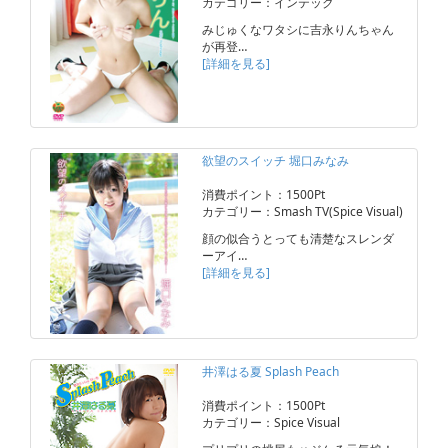
カテゴリー：インテック
みじゅくなワタシに吉永りんちゃん
が再登…
[詳細を見る]
欲望のスイッチ 堀口みなみ
消費ポイント：1500Pt
カテゴリー：Smash TV(Spice Visual)
顔の似合うとっても清楚なスレンダ
ーアイ…
[詳細を見る]
井澤はる夏 Splash Peach
消費ポイント：1500Pt
カテゴリー：Spice Visual