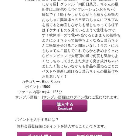
しがり屋】グラドル「内田日菜乃」ちゃんの最
新作は…待望の【バイブレーションおもちゃ】
解禁です！恥ずかしがりながらも様々な種類の
おもちゃに興味津々の日菜乃ちゃんにブルブル
を当てると赤面しながらも感じちゃってる様子
はイケナイものを見ているようで生唾もので
す！軟体ポーズで電●を当てるとあまりの気持ち
よさにシミちゃって気持ちよくなる日菜乃ちゃ
んに衝撃を受けること間違いなし！ラストにお
もちゃてんこ盛りでこれでもかと攻めまくった
らビクンビクンで大絶頂の嵐で何度も気持ちよ
くなっちゃってまたまた大きく突き抜けちゃい
ました！恥じらいながらも作品を重ねるごとに
ベストを更新し続ける日菜乃ちゃんの最新作を
お見逃しなく！
カテゴリー:
Blue Ribon
ポイント:
1500
ファイル内容:
mp4 135分
サンプル動画：
[サンプル動画]はログイン後にご覧になれます。
ポイントを入手するには？
無料会員登録後にポイントを購入することができます。