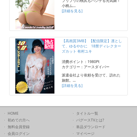
プリプリの桃尻もハジケる元気娘！
小柄ム…
[詳細を見る]
【高画質3MB】 【配信限定】凛とし
て、ゆるやかに 18禁ディレクター
ズカット 有村ユキ
消費ポイント：1980Pt
カテゴリー：アースダイバー
派遣会社より依頼を受けて、訪れた
旅館。…
[詳細を見る]
HOME
タイトル一覧
初めての方へ
バグースTVとは?
無料会員登録
単品ダウンロード
会員ログイン
マイページ