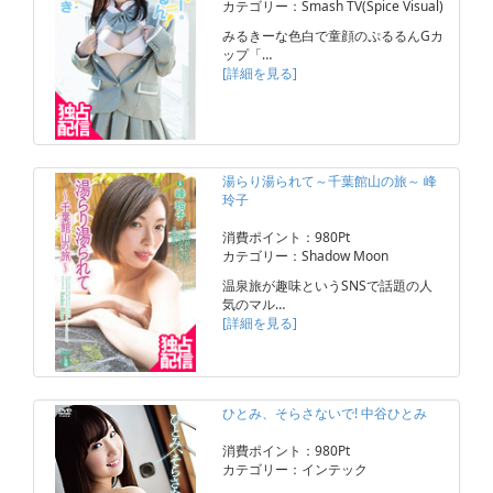
カテゴリー：Smash TV(Spice Visual)
みるきーな色白で童顔のぷるるんGカ
ップ「…
[詳細を見る]
湯らり湯られて～千葉館山の旅～ 峰
玲子
消費ポイント：980Pt
カテゴリー：Shadow Moon
温泉旅が趣味というSNSで話題の人
気のマル…
[詳細を見る]
ひとみ、そらさないで! 中谷ひとみ
消費ポイント：980Pt
カテゴリー：インテック