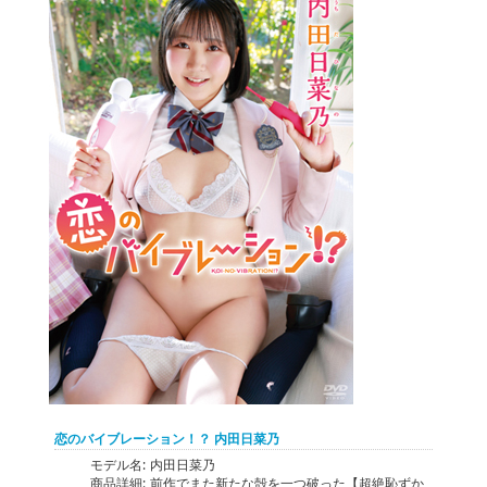
恋のバイブレーション！？ 内田日菜乃
モデル名:
内田日菜乃
商品詳細:
前作でまた新たな殻を一つ破った【超絶恥ずか