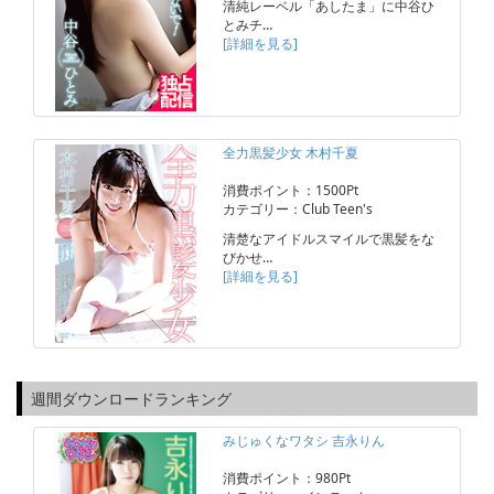
清純レーベル「あしたま」に中谷ひ
とみチ…
[詳細を見る]
全力黒髪少女 木村千夏
消費ポイント：1500Pt
カテゴリー：Club Teen's
清楚なアイドルスマイルで黒髪をな
びかせ…
[詳細を見る]
週間ダウンロードランキング
みじゅくなワタシ 吉永りん
消費ポイント：980Pt