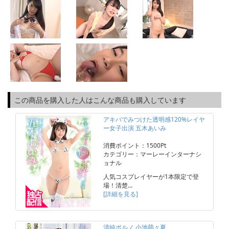
この商品を購入した人はこんな商品も購入しています
アキバでみつけた透明感120%レイヤ
ー女子出演 五木あいみ
消費ポイント：1500Pt
カテゴリー：マーレーインターナシ
ョナル
人気コスプレイヤーが1本限定で登
場！清楚…
[詳細を見る]
清純ポルノ 小池萌々夏