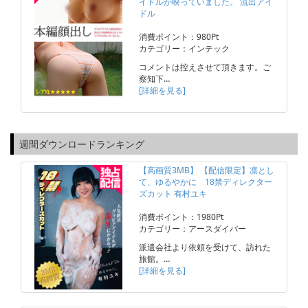
イドルが映っていました。 流出アイ
ドル
消費ポイント：980Pt
カテゴリー：インテック
コメントは控えさせて頂きます。ご
察知下…
[詳細を見る]
週間ダウンロードランキング
【高画質3MB】 【配信限定】凛とし
て、ゆるやかに 18禁ディレクター
ズカット 有村ユキ
消費ポイント：1980Pt
カテゴリー：アースダイバー
派遣会社より依頼を受けて、訪れた
旅館。…
[詳細を見る]