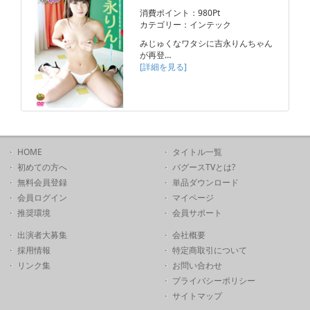
消費ポイント：980Pt
カテゴリー：インテック
みじゅくなワタシに吉永りんちゃん
が再登…
[詳細を見る]
HOME
タイトル一覧
初めての方へ
バグースTVとは?
無料会員登録
単品ダウンロード
会員ログイン
マイページ
推奨環境
会員サポート
出演者大募集
会社概要
採用情報
特定商取引について
リンク集
お問い合わせ
プライバシーポリシー
サイトマップ