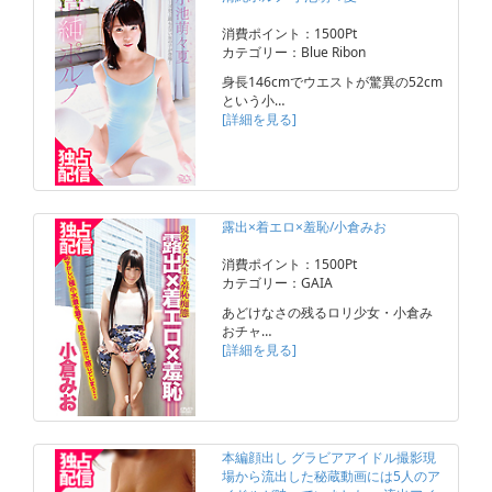
消費ポイント：1500Pt
カテゴリー：Blue Ribon
身長146cmでウエストが驚異の52cm
という小…
[詳細を見る]
露出×着エロ×羞恥/小倉みお
消費ポイント：1500Pt
カテゴリー：GAIA
あどけなさの残るロリ少女・小倉み
おチャ…
[詳細を見る]
本編顔出し グラビアアイドル撮影現
場から流出した秘蔵動画には5人のア