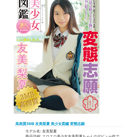
高画質3MB 友美梨夏 美少女図鑑 変態志願
モデル名:
友美梨夏
商品詳細:
エロエロ美少女友美梨夏ちゃんのデビュー作で