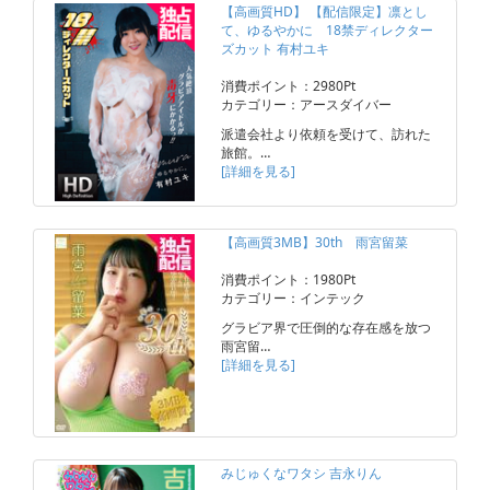
【高画質HD】 【配信限定】凛とし
て、ゆるやかに 18禁ディレクター
ズカット 有村ユキ
消費ポイント：2980Pt
カテゴリー：アースダイバー
派遣会社より依頼を受けて、訪れた
旅館。…
[詳細を見る]
【高画質3MB】30th 雨宮留菜
消費ポイント：1980Pt
カテゴリー：インテック
グラビア界で圧倒的な存在感を放つ
雨宮留…
[詳細を見る]
みじゅくなワタシ 吉永りん