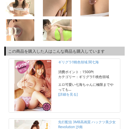
この商品を購入した人はこんな商品も購入しています
ギリグラ!!桃色領域 関七海
消費ポイント：1500Pt
カテゴリー：ギリグラ!! 桃色領域
エロ可愛い七海ちゃんに極限までや
っても…
[詳細を見る]
先行配信 3MB高画質 ハックツ美少女
Revolution 沙南