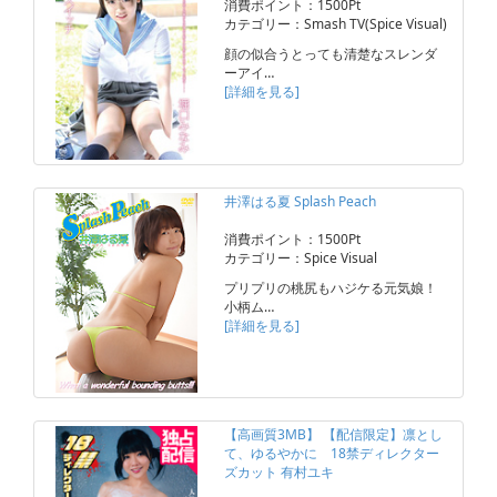
消費ポイント：1500Pt
カテゴリー：Smash TV(Spice Visual)
顔の似合うとっても清楚なスレンダ
ーアイ…
[詳細を見る]
井澤はる夏 Splash Peach
消費ポイント：1500Pt
カテゴリー：Spice Visual
プリプリの桃尻もハジケる元気娘！
小柄ム…
[詳細を見る]
【高画質3MB】 【配信限定】凛とし
て、ゆるやかに 18禁ディレクター
ズカット 有村ユキ