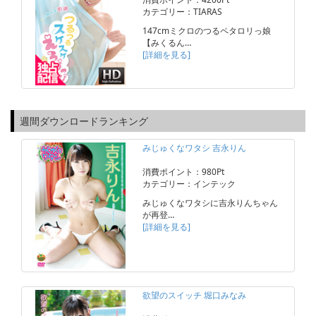
カテゴリー：TIARAS
147cmミクロのつるペタロリっ娘
【みくるん…
[詳細を見る]
週間ダウンロードランキング
みじゅくなワタシ 吉永りん
消費ポイント：980Pt
カテゴリー：インテック
みじゅくなワタシに吉永りんちゃん
が再登…
[詳細を見る]
欲望のスイッチ 堀口みなみ