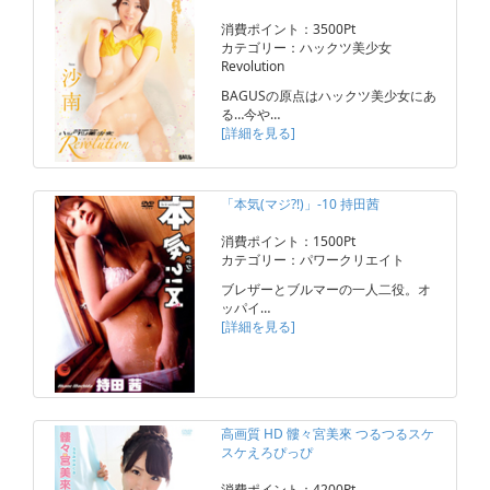
消費ポイント：3500Pt
カテゴリー：ハックツ美少女
Revolution
BAGUSの原点はハックツ美少女にあ
る…今や…
[詳細を見る]
「本気(マジ?!)」-10 持田茜
消費ポイント：1500Pt
カテゴリー：パワークリエイト
ブレザーとブルマーの一人二役。オ
ッパイ…
[詳細を見る]
高画質 HD 髏々宮美來 つるつるスケ
スケえろぴっぴ
消費ポイント：4200Pt