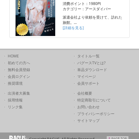
消費ポイント：1980Pt
カテゴリー：アースダイバー
派遣会社より依頼を受けて、訪れた
旅館。…
[詳細を見る]
HOME
タイトル一覧
初めての方へ
バグースTVとは?
無料会員登録
単品ダウンロード
会員ログイン
マイページ
推奨環境
会員サポート
出演者大募集
会社概要
採用情報
特定商取引について
リンク集
お問い合わせ
プライバシーポリシー
サイトマップ