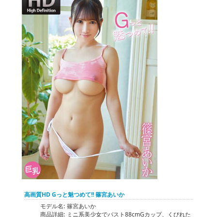
高画質HD Gっと魅つめて!! 篠宮あいか
モデル名:
篠宮あいか
商品詳細:
ミニ系美少女でバスト88cmGカップ、くびれた