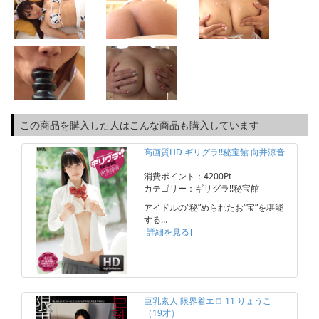
この商品を購入した人はこんな商品も購入しています
高画質HD ギリグラ!!秘宝館 向井涼音
消費ポイント：4200Pt
カテゴリー：ギリグラ!!秘宝館
アイドルの“秘”められたお“宝”を堪能
する…
[詳細を見る]
巨乳素人 限界着エロ 11 りょうこ
（19才）