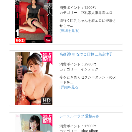
消費ポイント：1500Pt
カテゴリー：巨乳素人限界着エロ
街行く巨乳ちゃんを着エロに登場さ
せちゃ…
[詳細を見る]
高画質HD なつこ日和 三島奈津子
消費ポイント：2980Pt
カテゴリー：インテック
今をときめくセクシータレントのヌ
ードを…
[詳細を見る]
シースルーラブ 愛桜みさ
消費ポイント：1500Pt
カテゴリー：Blue Ribon