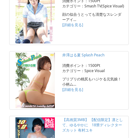
消費ポイント：1500Pt
カテゴリー：Smash TV(Spice Visual)
顔の似合うとっても清楚なスレンダ
ーアイ…
[詳細を見る]
井澤はる夏 Splash Peach
消費ポイント：1500Pt
カテゴリー：Spice Visual
プリプリの桃尻もハジケる元気娘！
小柄ム…
[詳細を見る]
【高画質3MB】 【配信限定】凛とし
て、ゆるやかに 18禁ディレクター
ズカット 有村ユキ