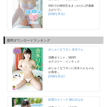
SNSでの神対応をきっかけに評価爆
上がりで…
[詳細を見る]
週間ダウンロードランキング
みじゅくなワタシ 吉永りん
消費ポイント：980Pt
カテゴリー：インテック
みじゅくなワタシに吉永りんちゃん
が再登…
[詳細を見る]
欲望のスイッチ 堀口みなみ