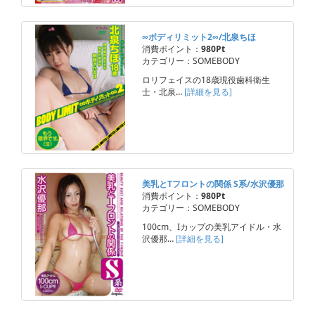
∞ボディリミット2∞/北泉ちほ
消費ポイント：
980Pt
カテゴリー：SOMEBODY
ロリフェイスの18歳現役歯科衛生
士・北泉…
[詳細を見る]
美乳とTフロントの関係 S系/水沢優那
消費ポイント：
980Pt
カテゴリー：SOMEBODY
100cm、Iカップの美乳アイドル・水
沢優那…
[詳細を見る]