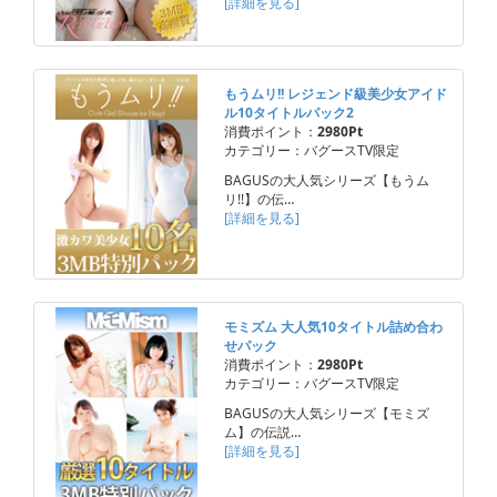
[詳細を見る]
もうムリ!! レジェンド級美少女アイド
ル10タイトルパック2
消費ポイント：
2980Pt
カテゴリー：バグースTV限定
BAGUSの大人気シリーズ【もうム
リ!!】の伝…
[詳細を見る]
モミズム 大人気10タイトル詰め合わ
せパック
消費ポイント：
2980Pt
カテゴリー：バグースTV限定
BAGUSの大人気シリーズ【モミズ
ム】の伝説…
[詳細を見る]