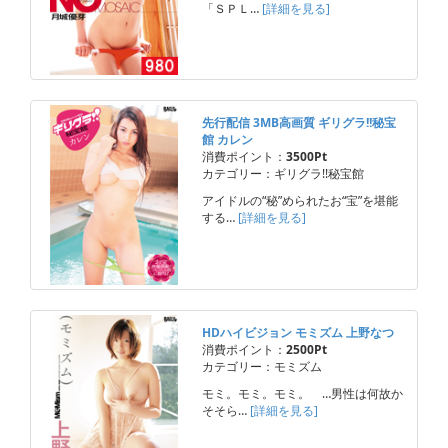
「ＳＰＬ…
[詳細を見る]
先行配信 3MB高画質 ギリグラ!!秘宝
館 カレン
消費ポイント：
3500Pt
カテゴリー：ギリグラ!!秘宝館
アイドルの“秘”められたお“宝”を堪能
する…
[詳細を見る]
HDハイビジョン モミズム 上野なつ
消費ポイント：
2500Pt
カテゴリー：モミズム
モミ。モミ。モミ。 …男性は何故か
そそら…
[詳細を見る]