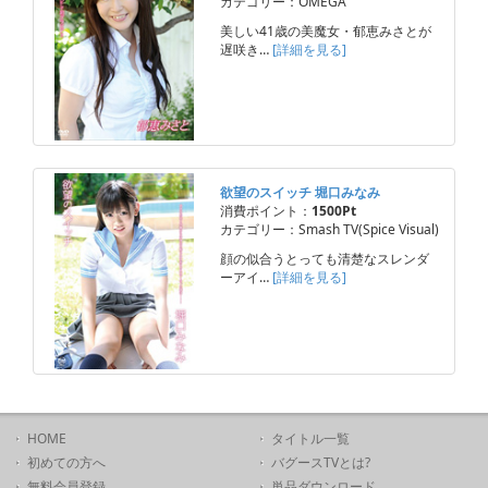
カテゴリー：OMEGA
美しい41歳の美魔女・郁恵みさとが
遅咲き…
[詳細を見る]
欲望のスイッチ 堀口みなみ
消費ポイント：
1500Pt
カテゴリー：Smash TV(Spice Visual)
顔の似合うとっても清楚なスレンダ
ーアイ…
[詳細を見る]
HOME
タイトル一覧
初めての方へ
バグースTVとは?
無料会員登録
単品ダウンロード