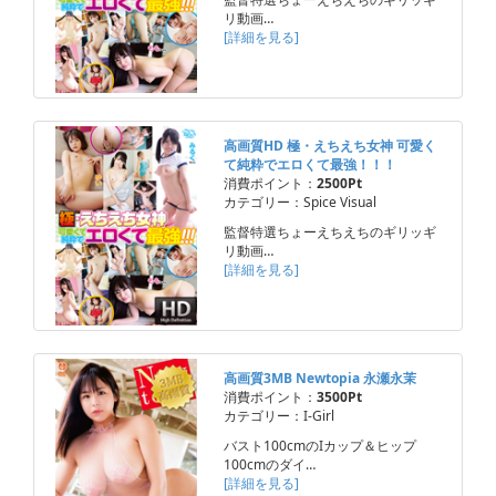
リ動画…
[詳細を見る]
高画質HD 極・えちえち女神 可愛く
て純粋でエロくて最強！！！
消費ポイント：
2500Pt
カテゴリー：Spice Visual
監督特選ちょーえちえちのギリッギ
リ動画…
[詳細を見る]
高画質3MB Newtopia 永瀬永茉
消費ポイント：
3500Pt
カテゴリー：I-Girl
バスト100cmのIカップ＆ヒップ
100cmのダイ…
[詳細を見る]