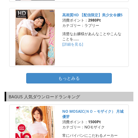
高画質HD 【配信限定】美少女令嬢5
消費ポイント：
2980Pt
カテゴリー：ラブリー
清楚なお嬢様があんなことやこんな
ことを……
[詳細を見る]
もっとみる
BAGUS 人気ダウンロードランキング
NO MOSAIC(ＮＯ－モザイク） 月城
優芽
消費ポイント：
1500Pt
カテゴリー：NOモザイク
常にパイパンにこだわるメーカー