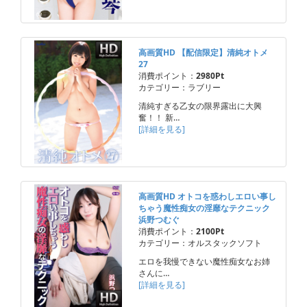
高画質HD 【配信限定】清純オトメ
27
消費ポイント：
2980Pt
カテゴリー：ラブリー
清純すぎる乙女の限界露出に大興
奮！！ 新…
[詳細を見る]
高画質HD オトコを惑わしエロい事し
ちゃう魔性痴女の淫靡なテクニック
浜野つむぐ
消費ポイント：
2100Pt
カテゴリー：オルスタックソフト
エロを我慢できない魔性痴女なお姉
さんに…
[詳細を見る]