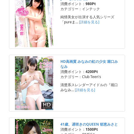
消費ポイント：
980Pt
カテゴリー：インテック
純情美女が出演する人気シリーズ
「pureま…
[詳細を見る]
HD高画質 みなみの虹の少女 堀口み
なみ
消費ポイント：
4200Pt
カテゴリー：Club Teen's
清楚系スレンダーアイドルの『堀口
みなみ…
[詳細を見る]
41歳、遅咲きのQUEEN 郁恵みさと
消費ポイント：
1500Pt