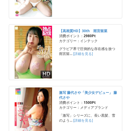
【高画質HD】30th 雨宮留菜
消費ポイント：
2980Pt
カテゴリー：インテック
グラビア界で圧倒的な存在感を放つ
雨宮留…
[詳細を見る]
激写 藤代さや「美少女デビュー」 藤
代さや
消費ポイント：
1500Pt
カテゴリー：メディアブランド
「激写」シリーズに、長い黒髪、雪
のよう…
[詳細を見る]