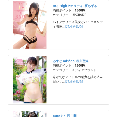
HQ -Highクオリティ- 桜ちずる
消費ポイント：
1500Pt
カテゴリー：UPGRADE
ハイクオリティ美女とハイクオリテ
ィ映像…
[詳細を見る]
みすど mis*dol 相川聖奈
消費ポイント：
1500Pt
カテゴリー：メディアブランド
今が旬なアイドルの魅力を詰め込ん
だシリ…
[詳細を見る]
pureまん 西川蘭