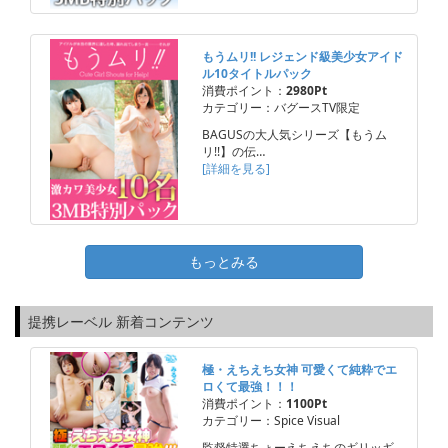
もうムリ!! レジェンド級美少女アイド
ル10タイトルパック
消費ポイント：
2980Pt
カテゴリー：バグースTV限定
BAGUSの大人気シリーズ【もうム
リ!!】の伝…
[詳細を見る]
もっとみる
提携レーベル 新着コンテンツ
極・えちえち女神 可愛くて純粋でエ
ロくて最強！！！
消費ポイント：
1100Pt
カテゴリー：Spice Visual
監督特選ちょーえちえちのギリッギ