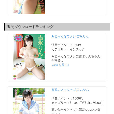
週間ダウンロードランキング
みじゅくなワタシ 吉永りん
消費ポイント：980Pt
カテゴリー：インテック
みじゅくなワタシに吉永りんちゃん
が再登…
[詳細を見る]
欲望のスイッチ 堀口みなみ
消費ポイント：1500Pt
カテゴリー：Smash TV(Spice Visual)
顔の似合うとっても清楚なスレンダ
ーアイ…