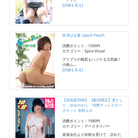
[詳細を見る]
井澤はる夏 Splash Peach
消費ポイント：1500Pt
カテゴリー：Spice Visual
プリプリの桃尻もハジケる元気娘！
小柄ム…
[詳細を見る]
【高画質3MB】 【配信限定】凛とし
て、ゆるやかに 18禁ディレクター
ズカット 有村ユキ
消費ポイント：1980Pt
カテゴリー：アースダイバー
派遣会社より依頼を受けて、訪れた