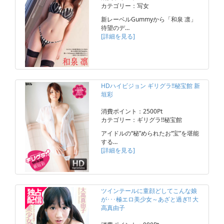
カテゴリー：写女
新レーベルGummyから「和泉 凛」
待望のデ…
[詳細を見る]
HDハイビジョン ギリグラ!!秘宝館 新
垣彩
消費ポイント：2500Pt
カテゴリー：ギリグラ!!秘宝館
アイドルの“秘”められたお“宝”を堪能
する…
[詳細を見る]
ツインテールに童顔どしてこんな娘
が･･･極エロ美少女～あざと過ぎ!! 大
高真由子