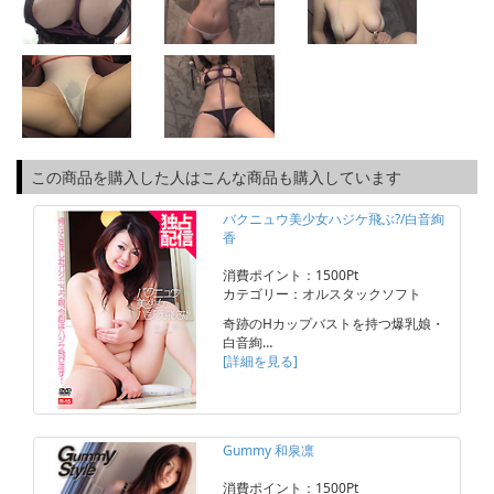
この商品を購入した人はこんな商品も購入しています
バクニュウ美少女ハジケ飛ぶ?/白音絢
香
消費ポイント：1500Pt
カテゴリー：オルスタックソフト
奇跡のHカップバストを持つ爆乳娘・
白音絢…
[詳細を見る]
Gummy 和泉凛
消費ポイント：1500Pt