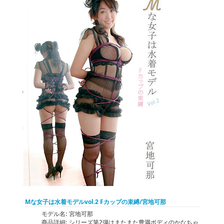
Mな女子は水着モデルvol.2 Fカップの束縛/宮地可那
モデル名:
宮地可那
商品詳細:
シリーズ第2弾はまたまた豊満ボディのかなちゃ