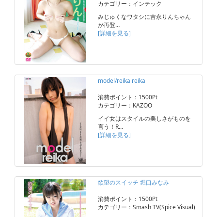
カテゴリー：インテック
みじゅくなワタシに吉永りんちゃん
が再登…
[詳細を見る]
model/reika reika
消費ポイント：1500Pt
カテゴリー：KAZOO
イイ女はスタイルの美しさがものを
言う！R…
[詳細を見る]
欲望のスイッチ 堀口みなみ
消費ポイント：1500Pt
カテゴリー：Smash TV(Spice Visual)