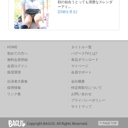
顔の似合うとっても清楚なスレンダ
ーアイ…
[詳細を見る]
HOME
タイトル一覧
初めての方へ
バグースTVとは?
無料会員登録
単品ダウンロード
会員ログイン
マイページ
推奨環境
会員サポート
出演者大募集
会社概要
採用情報
特定商取引について
リンク集
お問い合わせ
プライバシーポリシー
サイトマップ
Copyright BAGUS. All Rights Reserved.