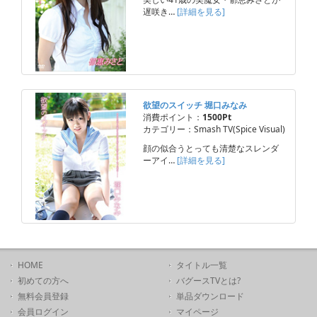
遅咲き…
[詳細を見る]
欲望のスイッチ 堀口みなみ
消費ポイント：
1500Pt
カテゴリー：Smash TV(Spice Visual)
顔の似合うとっても清楚なスレンダ
ーアイ…
[詳細を見る]
HOME
タイトル一覧
初めての方へ
バグースTVとは?
無料会員登録
単品ダウンロード
会員ログイン
マイページ