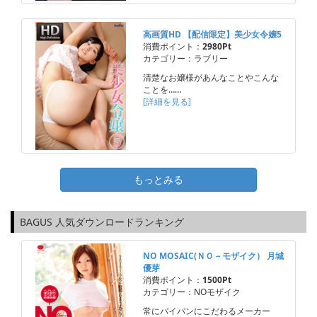
高画質HD 【配信限定】美少女令嬢5
消費ポイント：
2980Pt
カテゴリー：ラブリー
清楚なお嬢様があんなことやこんな
ことを……
[詳細を見る]
もっとみる
BAGUS 人気ダウンロードランキング
NO MOSAIC(ＮＯ－モザイク） 月城
優芽
消費ポイント：
1500Pt
カテゴリー：NOモザイク
常にパイパンにこだわるメーカー