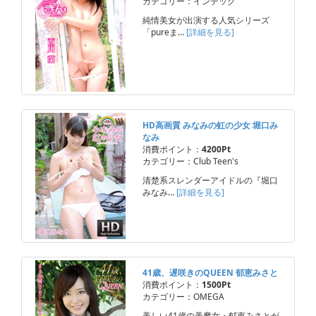
カテゴリー：インテック
純情美女が出演する人気シリーズ
「pureま…
[詳細を見る]
HD高画質 みなみの虹の少女 堀口み
なみ
消費ポイント：
4200Pt
カテゴリー：Club Teen's
清楚系スレンダーアイドルの『堀口
みなみ…
[詳細を見る]
41歳、遅咲きのQUEEN 郁恵みさと
消費ポイント：
1500Pt
カテゴリー：OMEGA
美しい41歳の美魔女・郁恵みさとが