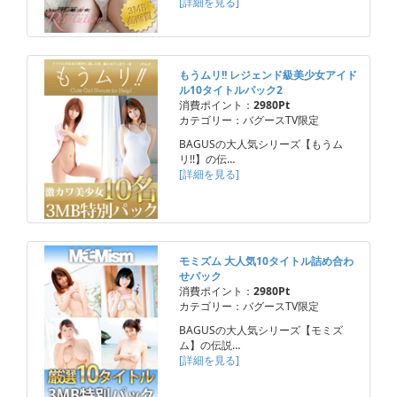
[詳細を見る]
もうムリ!! レジェンド級美少女アイド
ル10タイトルパック2
消費ポイント：
2980Pt
カテゴリー：バグースTV限定
BAGUSの大人気シリーズ【もうム
リ!!】の伝…
[詳細を見る]
モミズム 大人気10タイトル詰め合わ
せパック
消費ポイント：
2980Pt
カテゴリー：バグースTV限定
BAGUSの大人気シリーズ【モミズ
ム】の伝説…
[詳細を見る]