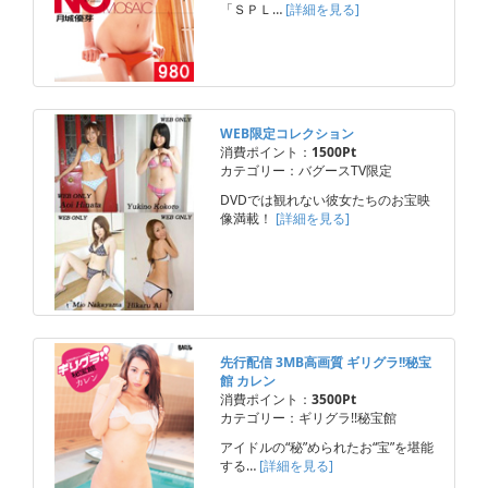
「ＳＰＬ…
[詳細を見る]
WEB限定コレクション
消費ポイント：
1500Pt
カテゴリー：バグースTV限定
DVDでは観れない彼女たちのお宝映
像満載！
[詳細を見る]
先行配信 3MB高画質 ギリグラ!!秘宝
館 カレン
消費ポイント：
3500Pt
カテゴリー：ギリグラ!!秘宝館
アイドルの“秘”められたお“宝”を堪能
する…
[詳細を見る]