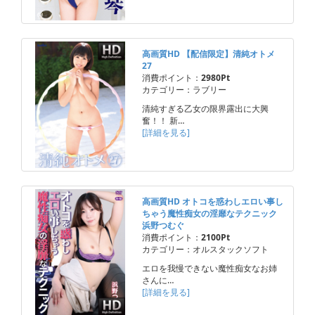
高画質HD 【配信限定】清純オトメ
27
消費ポイント：
2980Pt
カテゴリー：ラブリー
清純すぎる乙女の限界露出に大興
奮！！ 新…
[詳細を見る]
高画質HD オトコを惑わしエロい事し
ちゃう魔性痴女の淫靡なテクニック
浜野つむぐ
消費ポイント：
2100Pt
カテゴリー：オルスタックソフト
エロを我慢できない魔性痴女なお姉
さんに…
[詳細を見る]