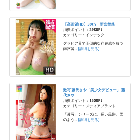
【高画質HD】30th 雨宮留菜
消費ポイント：
2980Pt
カテゴリー：インテック
グラビア界で圧倒的な存在感を放つ
雨宮留…
[詳細を見る]
激写 藤代さや「美少女デビュー」 藤
代さや
消費ポイント：
1500Pt
カテゴリー：メディアブランド
「激写」シリーズに、長い黒髪、雪
のよう…
[詳細を見る]