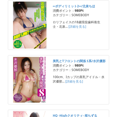
∞ボディリミット2∞/北泉ちほ
消費ポイント：
980Pt
カテゴリー：SOMEBODY
ロリフェイスの18歳現役歯科衛生
士・北泉…
[詳細を見る]
美乳とTフロントの関係 S系/水沢優那
消費ポイント：
980Pt
カテゴリー：SOMEBODY
100cm、Iカップの美乳アイドル・水
沢優那…
[詳細を見る]
HQ -Highクオリティ- 桜ちずる