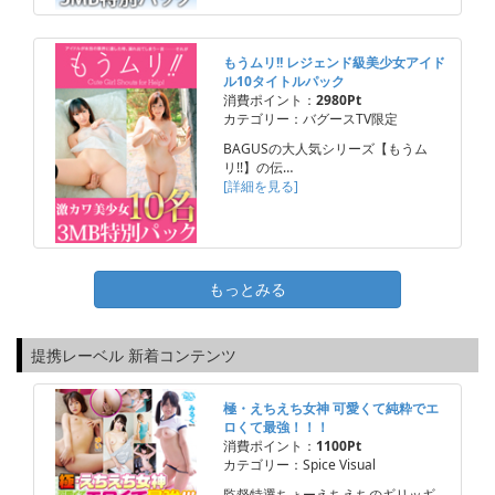
もうムリ!! レジェンド級美少女アイド
ル10タイトルパック
消費ポイント：
2980Pt
カテゴリー：バグースTV限定
BAGUSの大人気シリーズ【もうム
リ!!】の伝…
[詳細を見る]
もっとみる
提携レーベル 新着コンテンツ
極・えちえち女神 可愛くて純粋でエ
ロくて最強！！！
消費ポイント：
1100Pt
カテゴリー：Spice Visual
監督特選ちょーえちえちのギリッギ