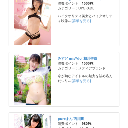
消費ポイント：
1500Pt
カテゴリー：UPGRADE
ハイクオリティ美女とハイクオリテ
ィ映像…
[詳細を見る]
みすど mis*dol 相川聖奈
消費ポイント：
1500Pt
カテゴリー：メディアブランド
今が旬なアイドルの魅力を詰め込ん
だシリ…
[詳細を見る]
pureまん 西川蘭
消費ポイント：
980Pt