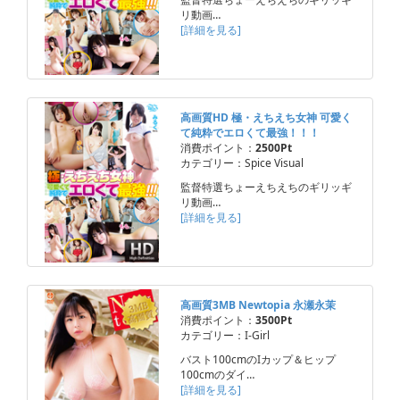
リ動画…
[詳細を見る]
高画質HD 極・えちえち女神 可愛く
て純粋でエロくて最強！！！
消費ポイント：
2500Pt
カテゴリー：Spice Visual
監督特選ちょーえちえちのギリッギ
リ動画…
[詳細を見る]
高画質3MB Newtopia 永瀬永茉
消費ポイント：
3500Pt
カテゴリー：I-Girl
バスト100cmのIカップ＆ヒップ
100cmのダイ…
[詳細を見る]