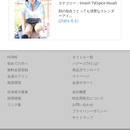
カテゴリー：Smash TV(Spice Visual)
顔の似合うとっても清楚なスレンダ
ーアイ…
[詳細を見る]
HOME
タイトル一覧
初めての方へ
バグースTVとは?
無料会員登録
単品ダウンロード
会員ログイン
マイページ
推奨環境
会員サポート
出演者大募集
会社概要
採用情報
特定商取引について
リンク集
お問い合わせ
プライバシーポリシー
サイトマップ