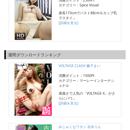
消費ポイント：2500Pt
カテゴリー：Spice Visual
身長173cmでバスト88cmＧカップ乳
でスタイ…
[詳細を見る]
週間ダウンロードランキング
VOLTAGE CLASH 藤子まい
消費ポイント：1500Pt
カテゴリー：マーレーインターナシ
ョナル
過激さで人気の「VOLTAGE-X」がさ
らにパワ…
[詳細を見る]
みじゅくなワタシ 吉永りん