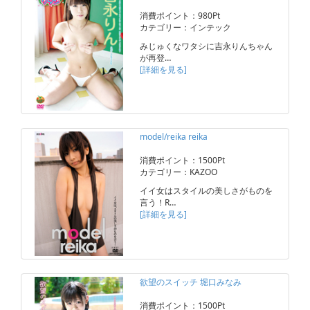
消費ポイント：980Pt
カテゴリー：インテック
みじゅくなワタシに吉永りんちゃん
が再登…
[詳細を見る]
model/reika reika
消費ポイント：1500Pt
カテゴリー：KAZOO
イイ女はスタイルの美しさがものを
言う！R…
[詳細を見る]
欲望のスイッチ 堀口みなみ
消費ポイント：1500Pt