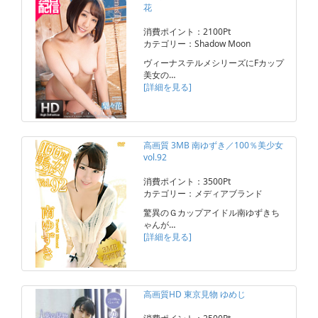
花
消費ポイント：2100Pt
カテゴリー：Shadow Moon
ヴィーナステルメシリーズにFカップ
美女の…
[詳細を見る]
高画質 3MB 南ゆずき／100％美少女
vol.92
消費ポイント：3500Pt
カテゴリー：メディアブランド
驚異のＧカップアイドル南ゆずきち
ゃんが…
[詳細を見る]
高画質HD 東京見物 ゆめじ