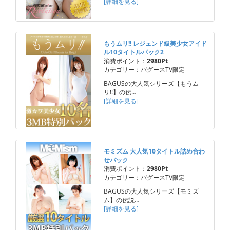
[詳細を見る]
もうムリ!! レジェンド級美少女アイド
ル10タイトルパック2
消費ポイント：
2980Pt
カテゴリー：バグースTV限定
BAGUSの大人気シリーズ【もうム
リ!!】の伝…
[詳細を見る]
モミズム 大人気10タイトル詰め合わ
せパック
消費ポイント：
2980Pt
カテゴリー：バグースTV限定
BAGUSの大人気シリーズ【モミズ
ム】の伝説…
[詳細を見る]