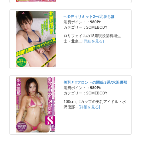
∞ボディリミット2∞/北泉ちほ
消費ポイント：
980Pt
カテゴリー：SOMEBODY
ロリフェイスの18歳現役歯科衛生
士・北泉…
[詳細を見る]
美乳とTフロントの関係 S系/水沢優那
消費ポイント：
980Pt
カテゴリー：SOMEBODY
100cm、Iカップの美乳アイドル・水
沢優那…
[詳細を見る]