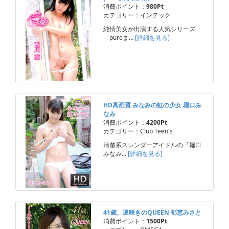
消費ポイント：
980Pt
カテゴリー：インテック
純情美女が出演する人気シリーズ
「pureま…
[詳細を見る]
HD高画質 みなみの虹の少女 堀口み
なみ
消費ポイント：
4200Pt
カテゴリー：Club Teen's
清楚系スレンダーアイドルの『堀口
みなみ…
[詳細を見る]
41歳、遅咲きのQUEEN 郁恵みさと
消費ポイント：
1500Pt