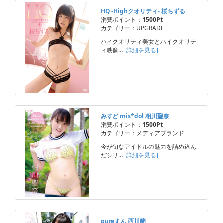
HQ -Highクオリティ- 桜ちずる
消費ポイント：
1500Pt
カテゴリー：UPGRADE
ハイクオリティ美女とハイクオリテ
ィ映像…
[詳細を見る]
みすど mis*dol 相川聖奈
消費ポイント：
1500Pt
カテゴリー：メディアブランド
今が旬なアイドルの魅力を詰め込ん
だシリ…
[詳細を見る]
pureまん 西川蘭