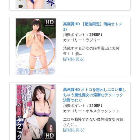
高画質HD 【配信限定】清純オトメ
27
消費ポイント：
2980Pt
カテゴリー：ラブリー
清純すぎる乙女の限界露出に大興
奮！！ 新…
[詳細を見る]
高画質HD オトコを惑わしエロい事し
ちゃう魔性痴女の淫靡なテクニック
浜野つむぐ
消費ポイント：
2100Pt
カテゴリー：オルスタックソフト
エロを我慢できない魔性痴女なお姉
さんに…
[詳細を見る]