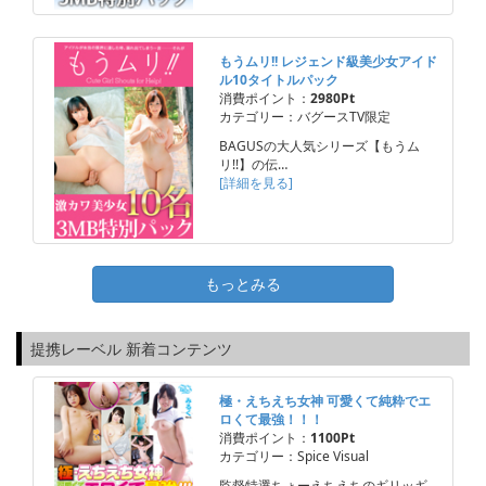
もうムリ!! レジェンド級美少女アイド
ル10タイトルパック
消費ポイント：
2980Pt
カテゴリー：バグースTV限定
BAGUSの大人気シリーズ【もうム
リ!!】の伝…
[詳細を見る]
もっとみる
提携レーベル 新着コンテンツ
極・えちえち女神 可愛くて純粋でエ
ロくて最強！！！
消費ポイント：
1100Pt
カテゴリー：Spice Visual
監督特選ちょーえちえちのギリッギ