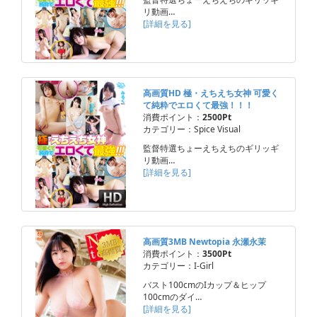
リ動画…
[詳細を見る]
高画質HD 極・えちえち女神 可愛く
て純粋でエロくて最強！！！
消費ポイント：
2500Pt
カテゴリー：Spice Visual
監督特選ちょーえちえちのギリッギ
リ動画…
[詳細を見る]
高画質3MB Newtopia 永瀬永茉
消費ポイント：
3500Pt
カテゴリー：I-Girl
バスト100cmのIカップ＆ヒップ
100cmのダイ…
[詳細を見る]