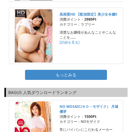
高画質HD 【配信限定】美少女令嬢5
消費ポイント：
2980Pt
カテゴリー：ラブリー
清楚なお嬢様があんなことやこんな
ことを……
[詳細を見る]
もっとみる
BAGUS 人気ダウンロードランキング
NO MOSAIC(ＮＯ－モザイク） 月城
優芽
消費ポイント：
1500Pt
カテゴリー：NOモザイク
常にパイパンにこだわるメーカー