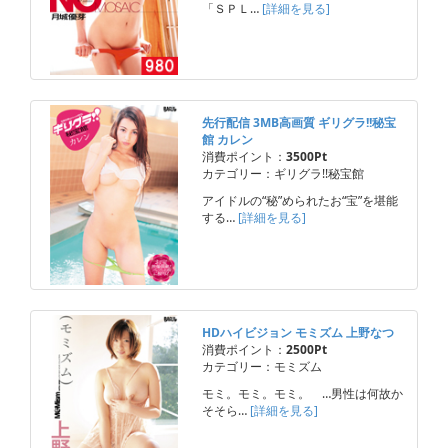
「ＳＰＬ…
[詳細を見る]
先行配信 3MB高画質 ギリグラ!!秘宝
館 カレン
消費ポイント：
3500Pt
カテゴリー：ギリグラ!!秘宝館
アイドルの“秘”められたお“宝”を堪能
する…
[詳細を見る]
HDハイビジョン モミズム 上野なつ
消費ポイント：
2500Pt
カテゴリー：モミズム
モミ。モミ。モミ。 …男性は何故か
そそら…
[詳細を見る]