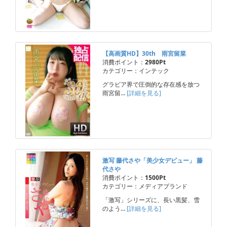
【高画質HD】30th 雨宮留菜
消費ポイント：
2980Pt
カテゴリー：インテック
グラビア界で圧倒的な存在感を放つ
雨宮留…
[詳細を見る]
激写 藤代さや「美少女デビュー」 藤
代さや
消費ポイント：
1500Pt
カテゴリー：メディアブランド
「激写」シリーズに、長い黒髪、雪
のよう…
[詳細を見る]