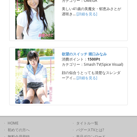
カテゴリー：OMEGA
美しい41歳の美魔女・郁恵みさとが
遅咲き…
[詳細を見る]
欲望のスイッチ 堀口みなみ
消費ポイント：
1500Pt
カテゴリー：Smash TV(Spice Visual)
顔の似合うとっても清楚なスレンダ
ーアイ…
[詳細を見る]
HOME
タイトル一覧
初めての方へ
バグースTVとは?
無料会員登録
単品ダウンロード