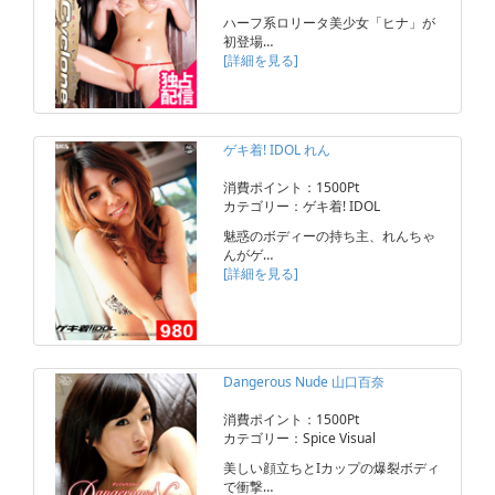
ハーフ系ロリータ美少女「ヒナ」が
初登場…
[詳細を見る]
ゲキ着! IDOL れん
消費ポイント：1500Pt
カテゴリー：ゲキ着! IDOL
魅惑のボディーの持ち主、れんちゃ
んがゲ…
[詳細を見る]
Dangerous Nude 山口百奈
消費ポイント：1500Pt
カテゴリー：Spice Visual
美しい顔立ちとIカップの爆裂ボディ
で衝撃…