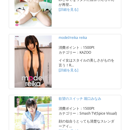
が再登…
[詳細を見る]
model/reika reika
消費ポイント：1500Pt
カテゴリー：KAZOO
イイ女はスタイルの美しさがものを
言う！R…
[詳細を見る]
欲望のスイッチ 堀口みなみ
消費ポイント：1500Pt
カテゴリー：Smash TV(Spice Visual)
顔の似合うとっても清楚なスレンダ
ーアイ…