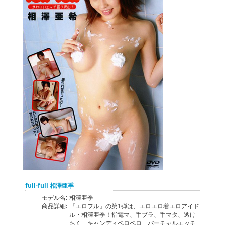
full-full 相澤亜季
モデル名:
相澤亜季
商品詳細:
『エロフル』の第1弾は、エロエロ着エロアイド
ル・相澤亜季！指電マ、手ブラ、手マタ、透け
ちく、キャンディペロペロ、バーチャルエッチ