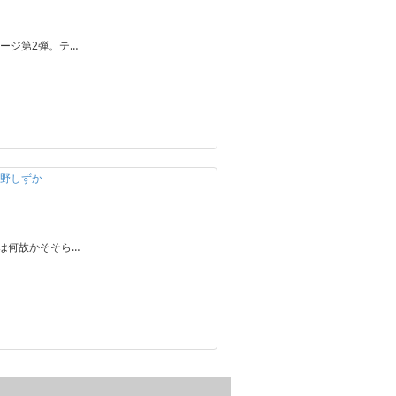
ージ第2弾。テ…
火野しずか
は何故かそそら…