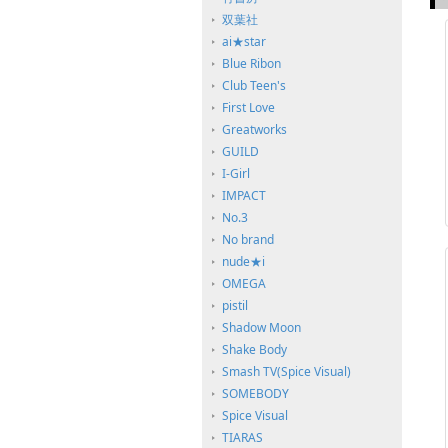
双葉社
ai★star
Blue Ribon
Club Teen's
First Love
Greatworks
GUILD
I-Girl
IMPACT
No.3
No brand
nude★i
OMEGA
pistil
Shadow Moon
Shake Body
Smash TV(Spice Visual)
SOMEBODY
Spice Visual
TIARAS