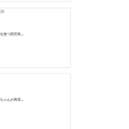
留菜
を放つ雨宮留…
ちゃんが再登…