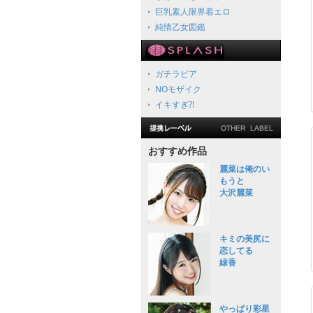
巨乳素人限界着エロ
純情乙女図鑑
ガチラビア
NOモザイク
イキすぎ?!
おすすめ作品
麗菜は俺のい
もうと
大沢麗菜
キミの美尻に
恋してる
緑香
やっぱり彩星