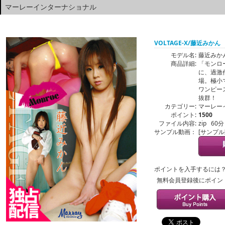
マーレーインターナショナル
VOLTAGE-X/藤近みかん
モデル名:
藤近みか
商品詳細:
「モンロー
に、過激
場。極小
ワンピー
抜群！
カテゴリー:
マーレー
ポイント:
1500
ファイル内容:
zip 60分
サンプル動画：
[サンプ
ポイントを入手するには
無料会員登録後にポイン