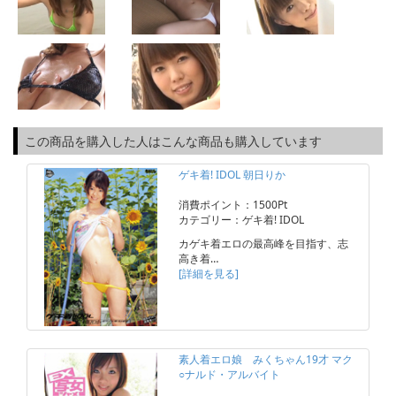
この商品を購入した人はこんな商品も購入しています
ゲキ着! IDOL 朝日りか
消費ポイント：1500Pt
カテゴリー：ゲキ着! IDOL
カゲキ着エロの最高峰を目指す、志
高き着…
[詳細を見る]
素人着エロ娘 みくちゃん19才 マク
○ナルド・アルバイト