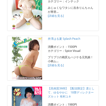
カテゴリー：インテック
みじゅくなワタシに吉永りんちゃん
が再登…
[詳細を見る]
井澤はる夏 Splash Peach
消費ポイント：1500Pt
カテゴリー：Spice Visual
プリプリの桃尻もハジケる元気娘！
小柄ム…
[詳細を見る]
【高画質3MB】 【配信限定】凛とし
て、ゆるやかに 18禁ディレクター
ズカット 有村ユキ
消費ポイント：1980Pt