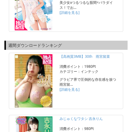
美少女xつるつるな股間=パラダイ
ス！でお…
[詳細を見る]
週間ダウンロードランキング
【高画質3MB】30th 雨宮留菜
消費ポイント：1980Pt
カテゴリー：インテック
グラビア界で圧倒的な存在感を放つ
雨宮留…
[詳細を見る]
みじゅくなワタシ 吉永りん
消費ポイント：980Pt