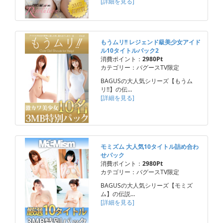
[詳細を見る]
もうムリ!! レジェンド級美少女アイド
ル10タイトルパック2
消費ポイント：
2980Pt
カテゴリー：バグースTV限定
BAGUSの大人気シリーズ【もうム
リ!!】の伝…
[詳細を見る]
モミズム 大人気10タイトル詰め合わ
せパック
消費ポイント：
2980Pt
カテゴリー：バグースTV限定
BAGUSの大人気シリーズ【モミズ
ム】の伝説…
[詳細を見る]