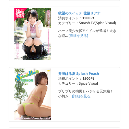
欲望のスイッチ 佐藤リアナ
消費ポイント：
1500Pt
カテゴリー：Smash TV(Spice Visual)
ハーフ美少女JKアイドルが登場！大き
な瞳…
[詳細を見る]
井澤はる夏 Splash Peach
消費ポイント：
1500Pt
カテゴリー：Spice Visual
プリプリの桃尻もハジケる元気娘！
小柄ム…
[詳細を見る]