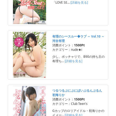
「LOVE SE…
[詳細を見る]
有理のシースルー◆ラブ ～ Vol.10 ～
河合有理
消費ポイント：
1500Pt
カテゴリー：nude★i
少し、ポッチャリで、B90の持ち主の
有理ち…
[詳細を見る]
つるつるぷにぷにぱいぷるんぷるん
初海りか
消費ポイント：
1500Pt
カテゴリー：Club Teen's
Gカップのロリアイドル・初海りかの
イメー…
[詳細を見る]