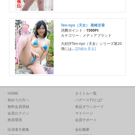
Ten-nyo（天女） 尾崎京香
消費ポイント：
1500Pt
カテゴリー：メディアブランド
大好評Ten-nyo（天女）シリーズ第20
弾には…
[詳細を見る]
HOME
タイトル一覧
初めての方へ
バグースTVとは?
無料会員登録
単品ダウンロード
会員ログイン
マイページ
推奨環境
会員サポート
出演者大募集
会社概要