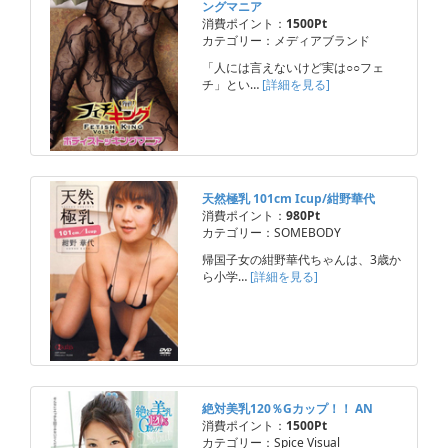
ングマニア
消費ポイント：
1500Pt
カテゴリー：メディアブランド
「人には言えないけど実は○○フェ
チ」とい…
[詳細を見る]
天然極乳 101cm Icup/紺野華代
消費ポイント：
980Pt
カテゴリー：SOMEBODY
帰国子女の紺野華代ちゃんは、3歳か
ら小学…
[詳細を見る]
絶対美乳120％Gカップ！！ AN
消費ポイント：
1500Pt
カテゴリー：Spice Visual