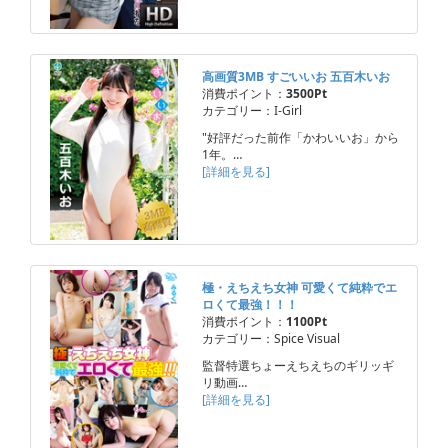
高画質3MB すごいいお 五百木いお
消費ポイント：
3500Pt
カテゴリー：I-Girl
"好評だった前作「かわいいお」から
1年。…
[詳細を見る]
極・えちえち女神 可愛くて純粋でエ
ロくて最強！！！
消費ポイント：
1100Pt
カテゴリー：Spice Visual
監督特選ちょーえちえちのギリッギ
リ動画…
[詳細を見る]