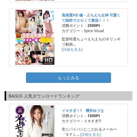
高画質HD 極・えちえち女神 可愛く
て純粋でエロくて最強！！！
消費ポイント：
2500Pt
カテゴリー：Spice Visual
監督特選ちょーえちえちのギリッギ
リ動画…
[詳細を見る]
もっとみる
BAGUS 人気ダウンロードランキング
イキすぎ！? 櫻井ゆうな
消費ポイント：
1500Pt
カテゴリー：イキすぎ?!
常にパイパンにこだわるメーカー
「ＳＰＬ…
[詳細を見る]