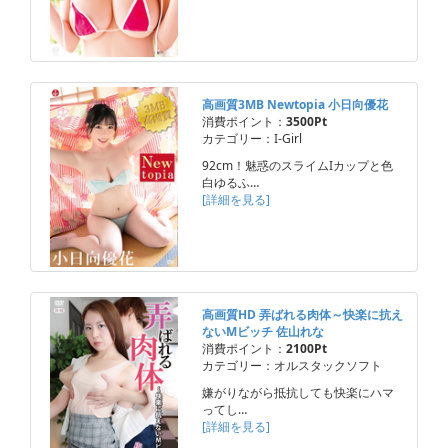
高画質3MB Newtopia 小日向優花
消費ポイント：
3500Pt
カテゴリー：I-Girl
92cm！魅惑のスライムIカップと色
白ゆるふ…
[詳細を見る]
高画質HD 弄ばれる肉体～快楽に抗え
ないMビッチ 佐山れな
消費ポイント：
2100Pt
カテゴリー：オルスタックソフト
嫌がりながら抵抗しても快楽にハマ
ってし…
[詳細を見る]