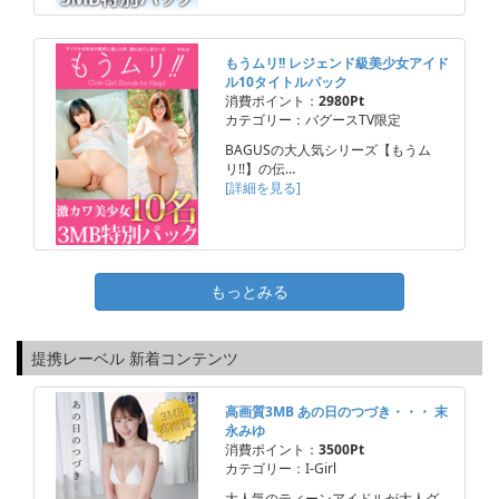
もうムリ!! レジェンド級美少女アイド
ル10タイトルパック
消費ポイント：
2980Pt
カテゴリー：バグースTV限定
BAGUSの大人気シリーズ【もうム
リ!!】の伝…
[詳細を見る]
もっとみる
提携レーベル 新着コンテンツ
高画質3MB あの日のつづき・・・ 末
永みゆ
消費ポイント：
3500Pt
カテゴリー：I-Girl
大人気のティーンアイドルが大人グ