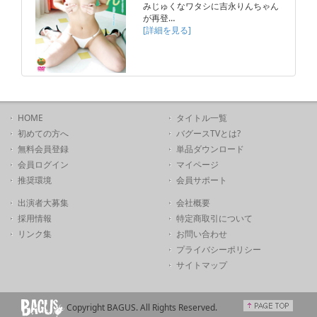
みじゅくなワタシに吉永りんちゃん
が再登…
[詳細を見る]
HOME
タイトル一覧
初めての方へ
バグースTVとは?
無料会員登録
単品ダウンロード
会員ログイン
マイページ
推奨環境
会員サポート
出演者大募集
会社概要
採用情報
特定商取引について
リンク集
お問い合わせ
プライバシーポリシー
サイトマップ
Copyright BAGUS. All Rights Reserved.