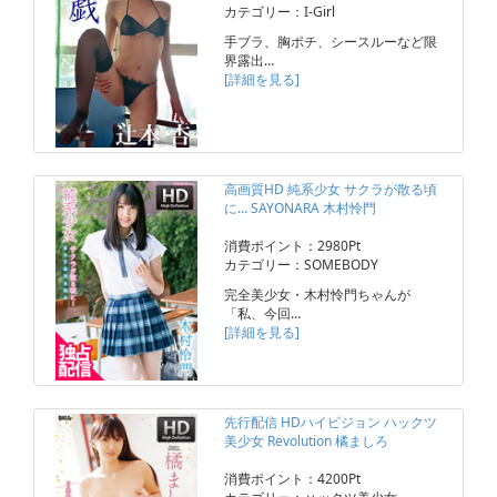
カテゴリー：I-Girl
手ブラ、胸ポチ、シースルーなど限
界露出…
[詳細を見る]
高画質HD 純系少女 サクラが散る頃
に… SAYONARA 木村怜門
消費ポイント：2980Pt
カテゴリー：SOMEBODY
完全美少女・木村怜門ちゃんが
「私、今回…
[詳細を見る]
先行配信 HDハイビジョン ハックツ
美少女 Revolution 橘ましろ
消費ポイント：4200Pt