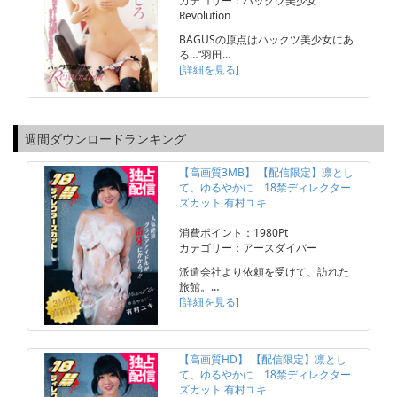
カテゴリー：ハックツ美少女
Revolution
BAGUSの原点はハックツ美少女にあ
る…“羽田…
[詳細を見る]
週間ダウンロードランキング
【高画質3MB】 【配信限定】凛とし
て、ゆるやかに 18禁ディレクター
ズカット 有村ユキ
消費ポイント：1980Pt
カテゴリー：アースダイバー
派遣会社より依頼を受けて、訪れた
旅館。…
[詳細を見る]
【高画質HD】 【配信限定】凛とし
て、ゆるやかに 18禁ディレクター
ズカット 有村ユキ