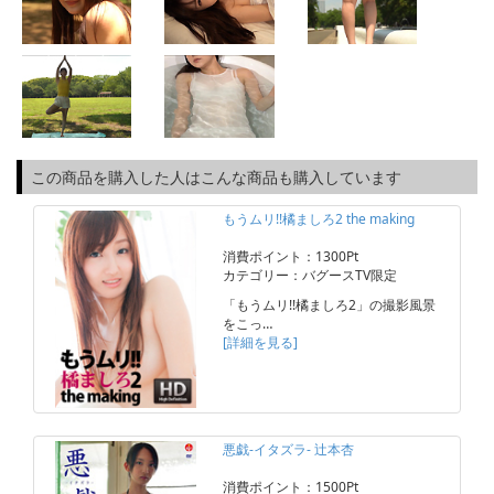
この商品を購入した人はこんな商品も購入しています
もうムリ!!橘ましろ2 the making
消費ポイント：1300Pt
カテゴリー：バグースTV限定
「もうムリ!!橘ましろ2」の撮影風景
をこっ…
[詳細を見る]
悪戯-イタズラ- 辻本杏
消費ポイント：1500Pt