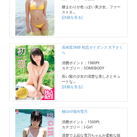
腰まわりが色っぽい美少女。ファー
ストＤ…
[詳細を見る]
高画質3MB 初恋ガイダンス 大下さく
ら
消費ポイント：1980Pt
カテゴリー：SOMEBODY
長い髪の少女の清楚な美しさとキュ
ートな…
[詳細を見る]
桃Girl/堀内雪乃
消費ポイント：1500Pt
カテゴリー：I-Girl
清楚で上品な雪乃ちゃんが柔軟な肢