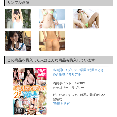
サンプル画像
この商品を購入した人はこんな商品も購入しています
高画質HD プリティ学園2時間目とき
めき聖域メモリアル
消費ポイント：4200Pt
カテゴリー：ラブリー
だ、だめです…そこは私の恥ずかしい
聖域な…
[詳細を見る]