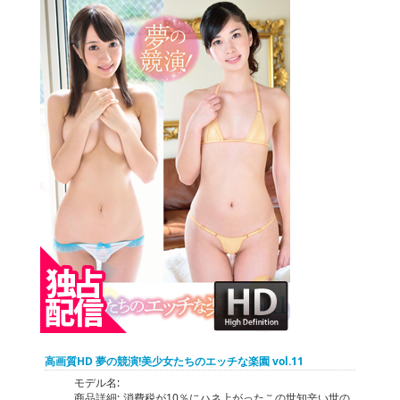
高画質HD 夢の競演!美少女たちのエッチな楽園 vol.11
モデル名:
商品詳細:
消費税が10％にハネ上がったこの世知辛い世の