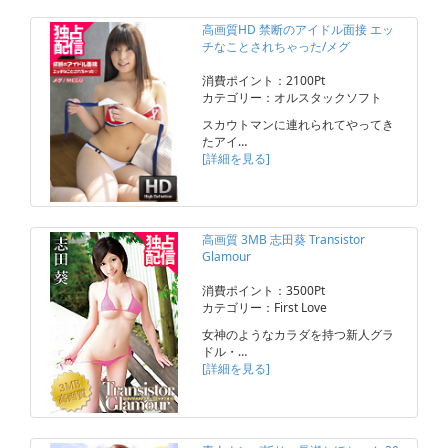
高画質HD 禁断のアイドル面接 エッ
チなことされちゃった/メグ
消費ポイント：2100Pt
カテゴリー：オルスタックソフト
スカウトマンに連れられてやってき
たアイ…
[詳細を見る]
高画質 3MB 志田葵 Transistor
Glamour
消費ポイント：3500Pt
カテゴリー：First Love
女神のようなカラダを持つ新人グラ
ドル・…
[詳細を見る]