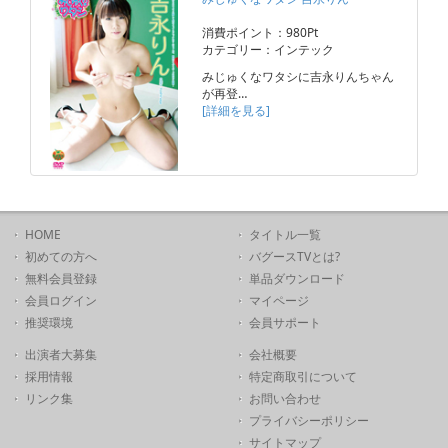
消費ポイント：980Pt
カテゴリー：インテック
みじゅくなワタシに吉永りんちゃん
が再登…
[詳細を見る]
HOME
タイトル一覧
初めての方へ
バグースTVとは?
無料会員登録
単品ダウンロード
会員ログイン
マイページ
推奨環境
会員サポート
出演者大募集
会社概要
採用情報
特定商取引について
リンク集
お問い合わせ
プライバシーポリシー
サイトマップ