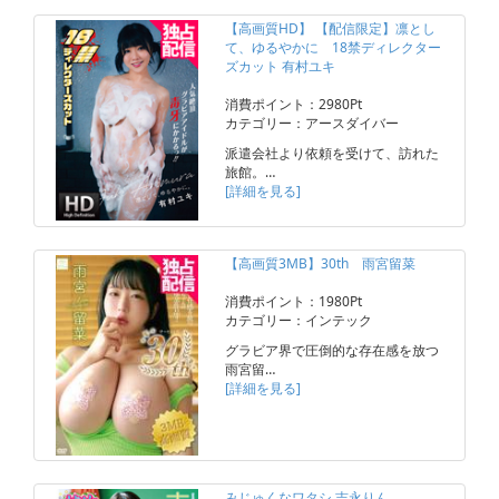
【高画質HD】 【配信限定】凛とし
て、ゆるやかに 18禁ディレクター
ズカット 有村ユキ
消費ポイント：2980Pt
カテゴリー：アースダイバー
派遣会社より依頼を受けて、訪れた
旅館。…
[詳細を見る]
【高画質3MB】30th 雨宮留菜
消費ポイント：1980Pt
カテゴリー：インテック
グラビア界で圧倒的な存在感を放つ
雨宮留…
[詳細を見る]
みじゅくなワタシ 吉永りん