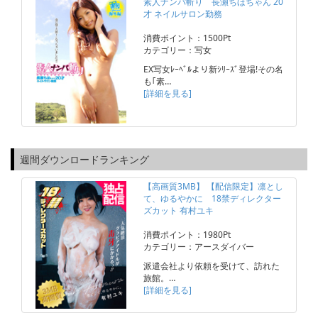
素人ナンパ斬り 長瀬ちほちゃん 20
才 ネイルサロン勤務
消費ポイント：1500Pt
カテゴリー：写女
EX写女ﾚｰﾍﾞﾙより新ｼﾘｰｽﾞ登場!その名
も｢素…
[詳細を見る]
週間ダウンロードランキング
【高画質3MB】 【配信限定】凛とし
て、ゆるやかに 18禁ディレクター
ズカット 有村ユキ
消費ポイント：1980Pt
カテゴリー：アースダイバー
派遣会社より依頼を受けて、訪れた
旅館。…
[詳細を見る]