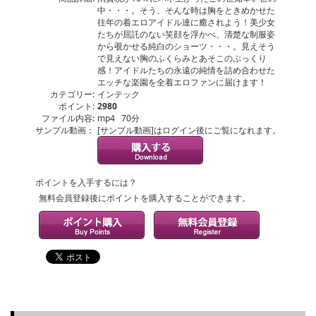
中・・・。そう、そんな時は胸をときめかせた
往年の着エロアイドル達に癒されよう！美少女
たちが屈託のない笑顔を浮かべ、清楚な制服姿
から覗かせる純白のショーツ・・・。見えそう
で見えない胸のふくらみとあそこのぷっくり
感！アイドルたちの永遠の純情を詰め合わせた
エッチな楽園を全着エロファンに届けます！
カテゴリー:
インテック
ポイント:
2980
ファイル内容:
mp4 70分
サンプル動画：
[サンプル動画]はログイン後にご覧になれます。
ポイントを入手するには？
無料会員登録後にポイントを購入することができます。