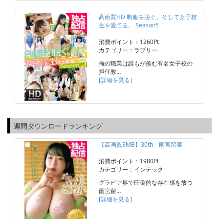
高画質HD 制服を脱ぐ。そして女子校
生を愛でる。 Season5
消費ポイント：1260Pt
カテゴリー：ラブリー
俺の職業は誰もが羨む有名女子校の
担任教…
[詳細を見る]
週間ダウンロードランキング
【高画質3MB】30th 雨宮留菜
消費ポイント：1980Pt
カテゴリー：インテック
グラビア界で圧倒的な存在感を放つ
雨宮留…
[詳細を見る]