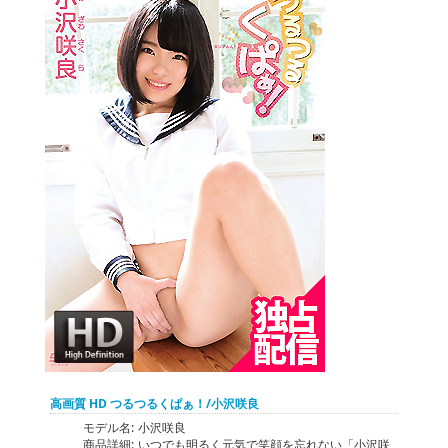
高画質 HD つるつるくぱぁ！/小沢咲良
モデル名:
小沢咲良
商品詳細:
いつでも明るく元気で笑顔を忘れない「小沢咲