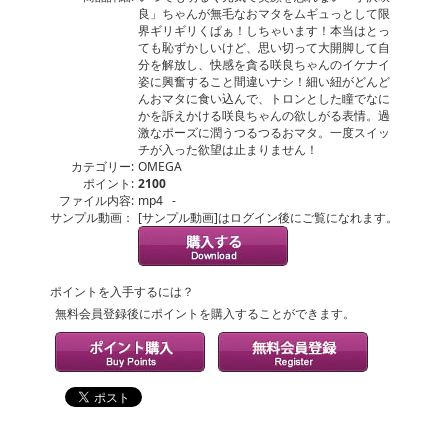
良」ちゃんが無毛なおマタをムギュっとして限
界ギリギリくぱぁ！しちゃいます！本当はとっ
ても恥ずかしいけど、思い切って大開脚して自
分を解放し、快感を貪る咲良ちゃんのイケナイ
姿に興奮すること間違いナシ！細い紐がどんど
んおマタに食い込んで、トロンとした瞳でなに
かを訴えかける咲良ちゃんの欲しがる表情。過
激なポーズに潤うつるつるおマタ。一度スイッ
チが入った欲望は止まりません！
カテゴリー:
OMEGA
ポイント:
2100
ファイル内容:
mp4 -
サンプル動画：
[サンプル動画]はログイン後にご覧になれます。
ポイントを入手するには？
無料会員登録後にポイントを購入することができます。