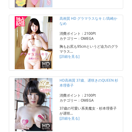
高画質 HD グラマラスなキミ/高崎か
なめ
消費ポイント：2100Pt
カテゴリー：OMEGA
胸もお尻も95cmというど迫力のグラ
マラス…
[詳細を見る]
HD高画質 37歳、遅咲きのQUEEN 杉
本理香子
消費ポイント：2100Pt
カテゴリー：OMEGA
37歳の可愛い系美魔女・杉本理香子
が遅咲…
[詳細を見る]