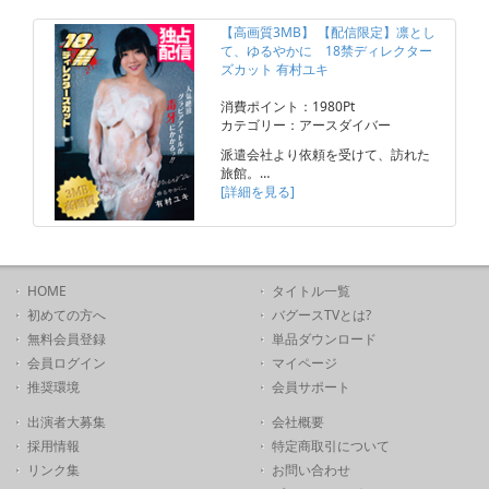
【高画質3MB】 【配信限定】凛とし
て、ゆるやかに 18禁ディレクター
ズカット 有村ユキ
消費ポイント：1980Pt
カテゴリー：アースダイバー
派遣会社より依頼を受けて、訪れた
旅館。…
[詳細を見る]
HOME
タイトル一覧
初めての方へ
バグースTVとは?
無料会員登録
単品ダウンロード
会員ログイン
マイページ
推奨環境
会員サポート
出演者大募集
会社概要
採用情報
特定商取引について
リンク集
お問い合わせ